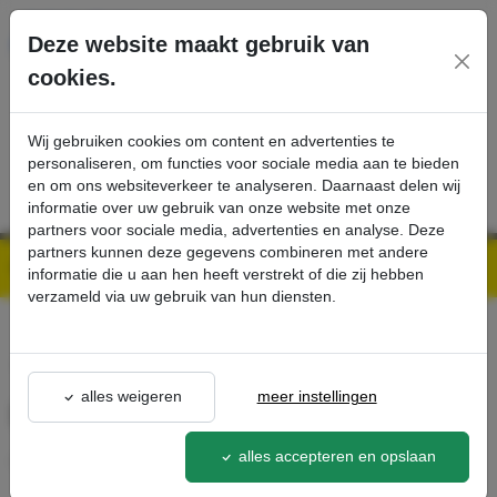
Ga direct naar de hoofdinhoud van deze pagina.
Deze website maakt gebruik van
cookies.
SERVICE
PRODUCTEN
CONTACT
Wij gebruiken cookies om content en advertenties te
personaliseren, om functies voor sociale media aan te bieden
en om ons websiteverkeer te analyseren. Daarnaast delen wij
informatie over uw gebruik van onze website met onze
partners voor sociale media, advertenties en analyse. Deze
partners kunnen deze gegevens combineren met andere
Kärcher Professional Webshop | Scherpe prijzen & Snel geleverd
Ons Assortiment
Drievoudige sproeier, 034 - Kärcher Professional Webshop
informatie die u aan hen heeft verstrekt of die zij hebben
verzameld via uw gebruik van hun diensten.
terug naar lijst
alles weigeren
meer instellingen
Drievoudige sproeier, 034
4.117-
alles accepteren en opslaan
029.0