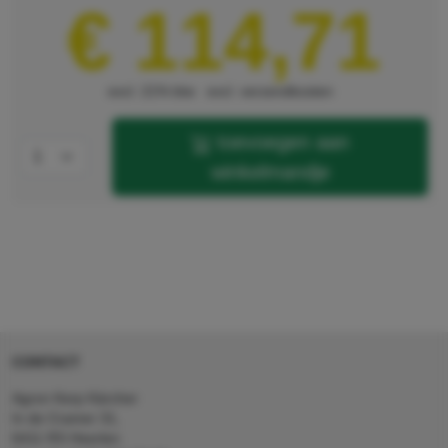
€ 114,71
excl. 21% btw
excl. verzendkosten
toevoegen aan
winkelmandje
CONTACT
Agron Kerp Kärcher
In de Cramer 31,
6411 RS Heerlen