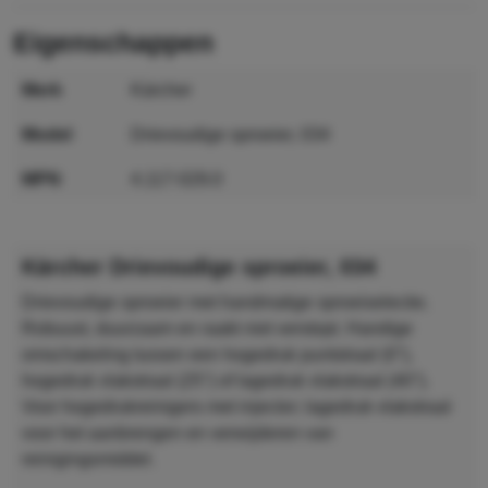
eigenschappen
merk
Kärcher
model
Drievoudige sproeier, 034
MPN
4.117-029.0
GTIN
4054278228969
Kärcher Drievoudige sproeier, 034
Drievoudige sproeier met handmatige sproeiselectie.
Robuust, duurzaam en raakt niet verstopt. Handige
omschakeling tussen een hogedruk puntstraal (0°),
hogedruk vlakstraal (25°) of lagedruk vlakstraal (40°).
Voor hogedrukreinigers met injector; lagedruk vlakstraal
voor het aanbrengen en verwijderen van
reinigingsmiddel.