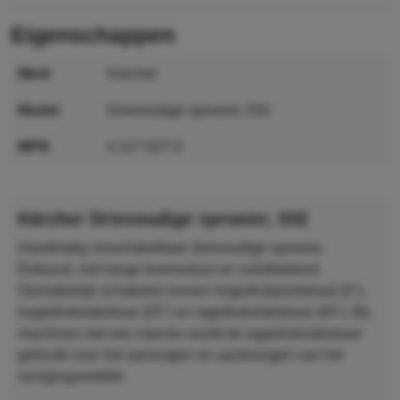
eigenschappen
merk
Kärcher
model
Drievoudige sproeier, 032
MPN
4.117-027.0
GTIN
4054278228945
Kärcher Drievoudige sproeier, 032
Handmatig omschakelbare drievoudige sproeier.
Robuust, met lange levensduur en vuilafstotend.
Gemakkelijk schakelen tussen hogedrukpuntstraal (0°),
hogedrukvlakstraal (25°) en lagedrukvlakstraal (40°). Bij
machines met een injector wordt de lagedrukvlakstraal
gebruikt voor het aanzuigen en aanbrengen van het
reinigingsmiddel.