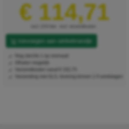
€ 114,71
excl. 21% btw
excl. verzendkosten
toevoegen aan winkelmandje
nog slechts 1 op voorraad
afhalen mogelijk
verzendkosten vanaf € 332,75
Verzending met GLS, levering binnen 1-5 werkdagen