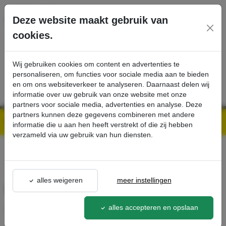
Ga direct naar de hoofdinhoud van deze pagina.
Deze website maakt gebruik van
cookies.
SERVICE
PRODUCTEN
CONTACT
Wij gebruiken cookies om content en advertenties te
personaliseren, om functies voor sociale media aan te bieden
en om ons websiteverkeer te analyseren. Daarnaast delen wij
informatie over uw gebruik van onze website met onze
partners voor sociale media, advertenties en analyse. Deze
partners kunnen deze gegevens combineren met andere
Kärcher Professional Webshop | Scherpe prijzen & Snel geleverd
Ons Assortiment
Drievoudige sproeier, 032 - Kärcher Professional Webshop
informatie die u aan hen heeft verstrekt of die zij hebben
verzameld via uw gebruik van hun diensten.
terug naar lijst
alles weigeren
meer instellingen
Drievoudige sproeier, 032
4.117-
alles accepteren en opslaan
027.0