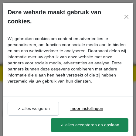
Ga direct naar de hoofdinhoud van deze pagina.
Deze website maakt gebruik van
cookies.
SERVICE
PRODUCTEN
CONTACT
Wij gebruiken cookies om content en advertenties te
personaliseren, om functies voor sociale media aan te bieden
en om ons websiteverkeer te analyseren. Daarnaast delen wij
informatie over uw gebruik van onze website met onze
partners voor sociale media, advertenties en analyse. Deze
partners kunnen deze gegevens combineren met andere
Kärcher Professional Webshop | Scherpe prijzen & Snel geleverd
Ons Assortiment
Doseerkop - Kärcher Professional Webshop
informatie die u aan hen heeft verstrekt of die zij hebben
verzameld via uw gebruik van hun diensten.
terug naar lijst
alles weigeren
meer instellingen
Doseerkop
6.295-724.0
alles accepteren en opslaan