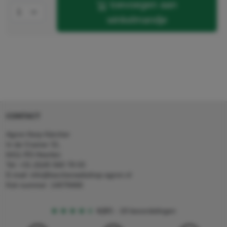
toevoegen aan
winkelmandje
CONTACT
Agron Kerp Kärcher
In de Cramer 31,
6411 RS Heerlen
Tel: +31 (0)45 560 78 03
E-mail: info@karcherwebshop-agron.nl
Kvk nummer: 14078466
4,5
5
18 beoordelingen