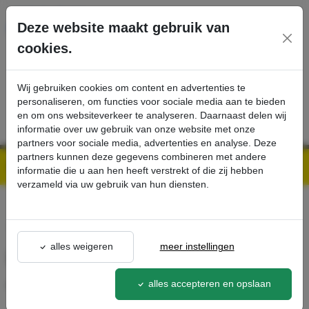
Ga direct naar de hoofdinhoud van deze pagina.
Deze website maakt gebruik van
cookies.
SERVICE
PRODUCTEN
CONTACT
Wij gebruiken cookies om content en advertenties te
personaliseren, om functies voor sociale media aan te bieden
en om ons websiteverkeer te analyseren. Daarnaast delen wij
informatie over uw gebruik van onze website met onze
partners voor sociale media, advertenties en analyse. Deze
partners kunnen deze gegevens combineren met andere
Kärcher Professional Webshop | Scherpe prijzen & Snel geleverd
Ons Assortiment
Discborstel, Zacht, naturel, 406 mm - Kärcher Professional Webshop
informatie die u aan hen heeft verstrekt of die zij hebben
verzameld via uw gebruik van hun diensten.
terug naar lijst
alles weigeren
meer instellingen
Discborstel, Zacht, naturel,
406 mm
alles accepteren en opslaan
4.905-031.0