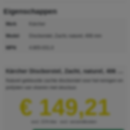
eigenschappen
merk
Kärcher
model
Discborstel, Zacht, naturel, 406 mm
MPN
4.905-031.0
GTIN
4054278612850
Kärcher Discborstel, Zacht, naturel, 406 mm
Naturel gekleurde zachte discborstel voor het reinigen en
polijsten van vloeren met structuur.
€ 149,21
excl. 21% btw
excl. verzendkosten