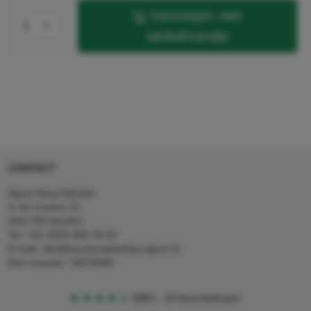
toevoegen aan
winkelmandje
CONTACT
Agron Kerp Kärcher
In de Cramer 31,
6411 RS Heerlen
Tel: +31 (0)45 560 78 03
E-mail: info@karcherwebshop-agron.nl
Kvk nummer: 14078466
4,5
5
18 beoordelingen