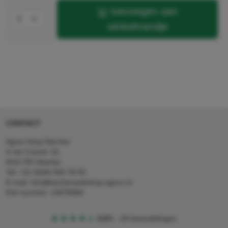
toevoegen aan
winkelmandje
CONTACT
Agron Kerp Kärcher
In de Cramer 31,
6411 RS Heerlen
Tel: +31 (0)45 560 78 03
E-mail: info@karcherwebshop-agron.nl
Kvk nummer: 14078466
4,5
5
18 beoordelingen