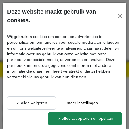
Ga direct naar de hoofdinhoud van deze pagina.
Deze website maakt gebruik van
cookies.
SERVICE
PRODUCTEN
CONTACT
Wij gebruiken cookies om content en advertenties te
personaliseren, om functies voor sociale media aan te bieden
en om ons websiteverkeer te analyseren. Daarnaast delen wij
informatie over uw gebruik van onze website met onze
partners voor sociale media, advertenties en analyse. Deze
partners kunnen deze gegevens combineren met andere
Kärcher Professional Webshop | Scherpe prijzen & Snel geleverd
Ons Assortiment
Discborstel, hard, zwart, 550 mm - Kärcher Professional Webshop
informatie die u aan hen heeft verstrekt of die zij hebben
verzameld via uw gebruik van hun diensten.
terug naar lijst
alles weigeren
meer instellingen
Discborstel, hard, zwart, 550
mm
alles accepteren en opslaan
4.905-009.0