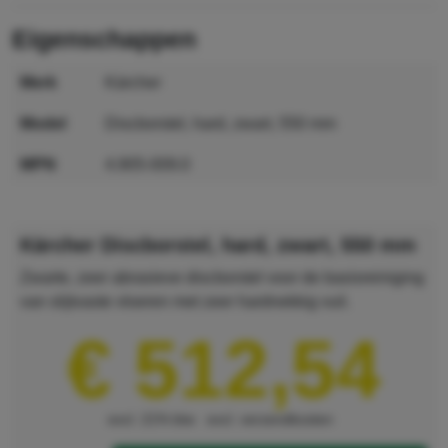
eigenschappen
merk
Kärcher
model
Discborstel, hard, zwart, 550 mm
MPN
4.905-009.0
GTIN
4039784225350
Kärcher Discborstel, hard, zwart, 550 mm
Zwarte, zeer abrasieve discborstel voor de basisreiniging
van slijtvaste vloeren met zeer hardnekkig vuil.
€ 512,54
excl. 21% btw
excl. verzendkosten