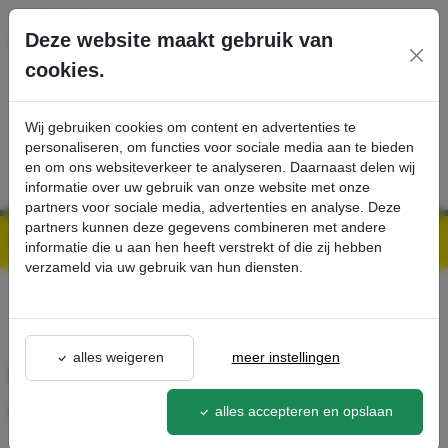
Ga direct naar de hoofdinhoud van deze pagina.
Deze website maakt gebruik van
cookies.
SERVICE
PRODUCTEN
CONTACT
Wij gebruiken cookies om content en advertenties te
personaliseren, om functies voor sociale media aan te bieden
en om ons websiteverkeer te analyseren. Daarnaast delen wij
informatie over uw gebruik van onze website met onze
partners voor sociale media, advertenties en analyse. Deze
partners kunnen deze gegevens combineren met andere
Kärcher Professional Webshop | Scherpe prijzen & Snel geleverd
Ons Assortiment
Diamantpad, Middel, geel, 432 mm, 5 x - Kärcher Professional Webshop
informatie die u aan hen heeft verstrekt of die zij hebben
verzameld via uw gebruik van hun diensten.
terug naar lijst
alles weigeren
meer instellingen
Diamantpad, Middel, geel, 432
mm, 5 x
alles accepteren en opslaan
6.371-257.0