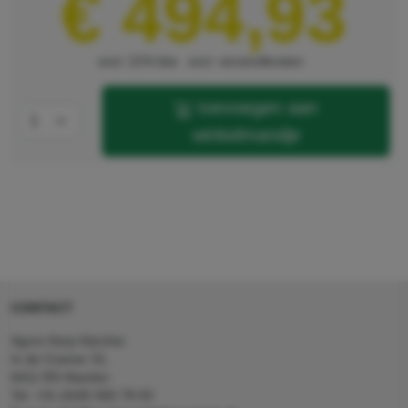
€ 494,93
excl. 21% btw
excl. verzendkosten
toevoegen aan
winkelmandje
CONTACT
Agron Kerp Kärcher
In de Cramer 31,
6411 RS Heerlen
Tel: +31 (0)45 560 78 03