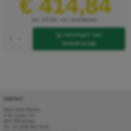
€ 414,84
excl. 21% btw
excl. verzendkosten
toevoegen aan
winkelmandje
CONTACT
Agron Kerp Kärcher
In de Cramer 31,
6411 RS Heerlen
Tel: +31 (0)45 560 78 03