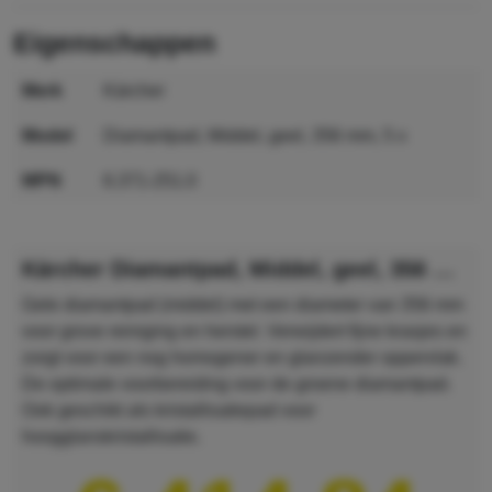
eigenschappen
merk
Kärcher
model
Diamantpad, Middel, geel, 356 mm, 5 x
MPN
6.371-251.0
GTIN
7350033343494
Kärcher Diamantpad, Middel, geel, 356 mm, 5 x
Gele diamantpad (middel) met een diameter van 356 mm
voor grove reiniging en herstel. Verwijdert fijne krasjes en
zorgt voor een nog homogener en glanzender oppervlak.
De optimale voorbereiding voor de groene diamantpad.
Ook geschikt als kristalli­satiepad voor
hoogglanskristallisatie.