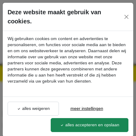
Ga direct naar de hoofdinhoud van deze pagina.
Deze website maakt gebruik van
cookies.
SERVICE
PRODUCTEN
CONTACT
Wij gebruiken cookies om content en advertenties te
personaliseren, om functies voor sociale media aan te bieden
en om ons websiteverkeer te analyseren. Daarnaast delen wij
informatie over uw gebruik van onze website met onze
partners voor sociale media, advertenties en analyse. Deze
partners kunnen deze gegevens combineren met andere
Kärcher Professional Webshop | Scherpe prijzen & Snel geleverd
Ons Assortiment
Diamantpad, Middel, geel, 356 mm, 5 x - Kärcher Professional Webshop
informatie die u aan hen heeft verstrekt of die zij hebben
verzameld via uw gebruik van hun diensten.
terug naar lijst
alles weigeren
meer instellingen
Diamantpad, Middel, geel, 356
mm, 5 x
alles accepteren en opslaan
6.371-251.0