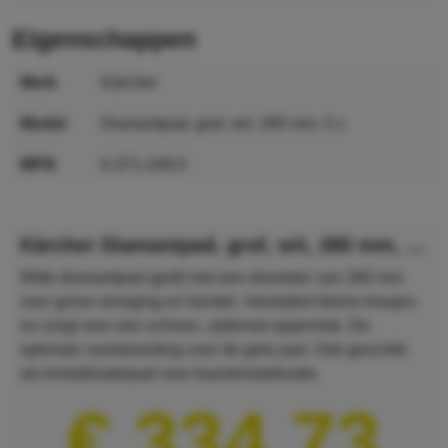
eigenschappen
merk
Kärcher
model
Diamantpad, grof, wit, 280 mm, 5 x
MPN
6.371-246.0
GTIN
7350033343449
Kärcher Diamantpad, grof, wit, 280 mm, 5 x
Witte diamantpad (grof) met een diameter van 280 mm
voor grove reiniging en herstel. Verwijdert kleine krasjes
en zorgt voor een schoon, zijdemat oppervlak. De
optimale voorbereiding voor de gele pad. Ook geschikt
als kristalli­satiepad voor basiskristallisatie.
€ 334,73