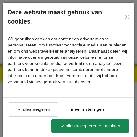
Ga direct naar de hoofdinhoud van deze pagina.
Deze website maakt gebruik van
cookies.
SERVICE
PRODUCTEN
CONTACT
Wij gebruiken cookies om content en advertenties te
personaliseren, om functies voor sociale media aan te bieden
en om ons websiteverkeer te analyseren. Daarnaast delen wij
informatie over uw gebruik van onze website met onze
partners voor sociale media, advertenties en analyse. Deze
partners kunnen deze gegevens combineren met andere
Kärcher Professional Webshop | Scherpe prijzen & Snel geleverd
Ons Assortiment
Diamantpad, grof, wit, 280 mm, 5 x - Kärcher Professional Webshop
informatie die u aan hen heeft verstrekt of die zij hebben
verzameld via uw gebruik van hun diensten.
terug naar lijst
alles weigeren
meer instellingen
Diamantpad, grof, wit, 280
mm, 5 x
alles accepteren en opslaan
6.371-246.0