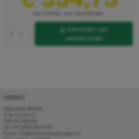
excl. 21% btw
excl. verzendkosten
toevoegen aan
winkelmandje
CONTACT
Agron Kerp Kärcher
In de Cramer 31,
6411 RS Heerlen
Tel: +31 (0)45 560 78 03
E-mail: info@karcherwebshop-agron.nl