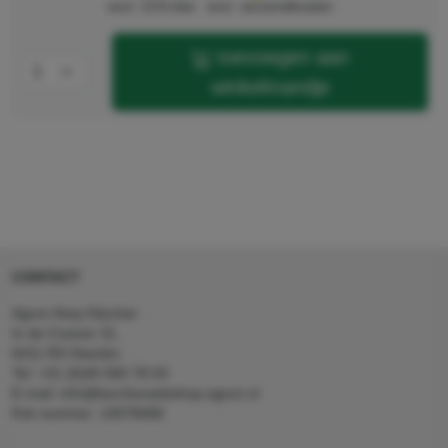
excl. 21% btw
excl. verzendkosten
toevoegen aan
winkelmandje
CONTACT
Agron Kerp Kärcher
In de Cramer 31,
6411 RS Heerlen
Tel: +31 (0)45 560 78 03
E-mail: info@karcherwebshop-agron.nl
Kvk nummer: 14078466