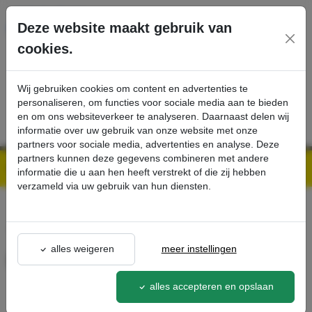
Ga direct naar de hoofdinhoud van deze pagina.
Deze website maakt gebruik van
cookies.
SERVICE
PRODUCTEN
CONTACT
Wij gebruiken cookies om content en advertenties te
personaliseren, om functies voor sociale media aan te bieden
en om ons websiteverkeer te analyseren. Daarnaast delen wij
informatie over uw gebruik van onze website met onze
partners voor sociale media, advertenties en analyse. Deze
partners kunnen deze gegevens combineren met andere
Kärcher Professional Webshop | Scherpe prijzen & Snel geleverd
Ons Assortiment
Deksel dweilbak - Kärcher Professional Webshop
informatie die u aan hen heeft verstrekt of die zij hebben
verzameld via uw gebruik van hun diensten.
terug naar lijst
alles weigeren
meer instellingen
Deksel dweilbak
6.999-175.0
alles accepteren en opslaan