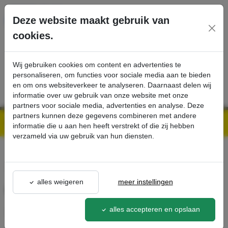
Ga direct naar de hoofdinhoud van deze pagina.
Deze website maakt gebruik van
cookies.
SERVICE
PRODUCTEN
CONTACT
Wij gebruiken cookies om content en advertenties te
personaliseren, om functies voor sociale media aan te bieden
en om ons websiteverkeer te analyseren. Daarnaast delen wij
informatie over uw gebruik van onze website met onze
partners voor sociale media, advertenties en analyse. Deze
partners kunnen deze gegevens combineren met andere
Kärcher Professional Webshop | Scherpe prijzen & Snel geleverd
Ons Assortiment
Claw coupling Storz-B-d75 - Kärcher Professional Webshop
informatie die u aan hen heeft verstrekt of die zij hebben
verzameld via uw gebruik van hun diensten.
terug naar lijst
alles weigeren
meer instellingen
Claw coupling Storz-B-d75
6.395-
alles accepteren en opslaan
194.0