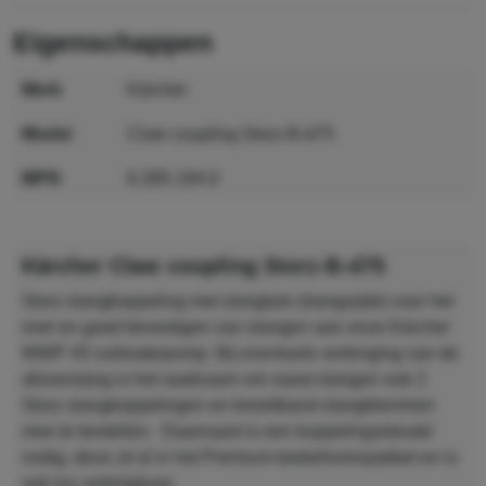
eigenschappen
merk
Kärcher
model
Claw coupling Storz-B-d75
MPN
6.395-194.0
GTIN
4039784251861
Kärcher Claw coupling Storz-B-d75
Storz-slangkoppeling met slangtule (slangzijde) voor het
snel en goed bevestigen van slangen aan onze Kärcher
WWP 45 vuilwaterpomp. Bij eventuele verlenging van de
afvoerslang is het raadzaam om naast slangen ook 2
Storz-slangkoppelingen en breedband-slangklemmen
mee te bestellen. ​ Daarnaast is een koppelingssleutel
nodig, deze zit al in het Premium-toebehorenpakket en is
ook los verkrijgbaar.