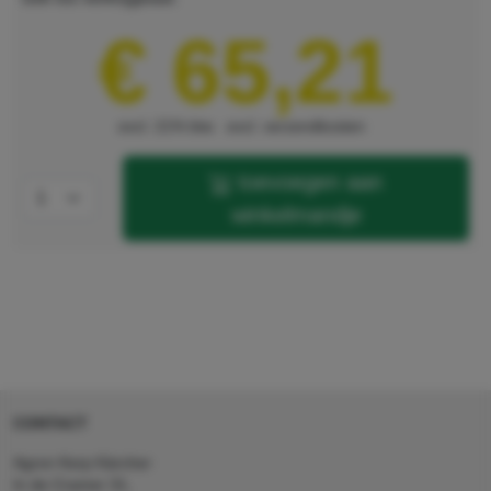
€ 65,21
excl. 21% btw
excl. verzendkosten
toevoegen aan
winkelmandje
CONTACT
Agron Kerp Kärcher
In de Cramer 31,