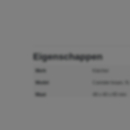
eigenschappen
merk
Kärcher
model
Canister kraan, 5l
maat
48 x 40 x 85 mm
MPN
6.394-819.0
lengte
48 mm