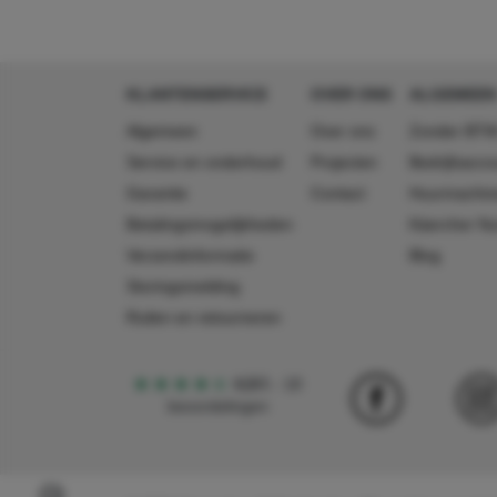
breedte
40 mm
hoogte
85 mm
KLANTENSERVICE
OVER ONS
ALGEMEEN
Algemeen
Over ons
Zonder BTW
Service en onderhoud
Projecten
Bedrijfsacc
Garantie
Contact
Huurmachin
Betalingsmogelijkheden
Käercher N
Verzendinformatie
Blog
Storingsmelding
Ruilen en retourneren
4,5
5
18
beoordelingen