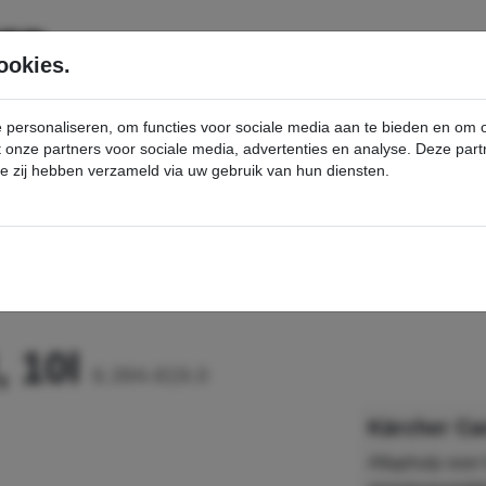
SERVICE
PRODUCTEN
ookies.
e personaliseren, om functies voor sociale media aan te bieden en om
et onze partners voor sociale media, advertenties en analyse. Deze p
die zij hebben verzameld via uw gebruik van hun diensten.
nt
Canister kraan, 5l, 10l - Kärcher Professional Webshop
, 10l
6.394-819.0
Kärcher Can
Aftaphulp voor 