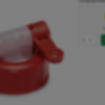
reinigingsmidde
e