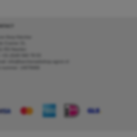
NTACT
on Kerp Kärcher
de Cramer 31,
1 RS Heerlen
: +31 (0)45 560 78 03
ail: info@karcherwebshop-agron.nl
k nummer: 14078466