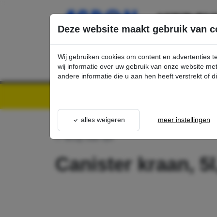
Ga direct naar de hoofdinhoud van deze pagina.
Deze website maakt gebruik van c
Wij gebruiken cookies om content en advertenties t
wij informatie over uw gebruik van onze website m
andere informatie die u aan hen heeft verstrekt of 
Kärcher Professional Webshop | Scherpe prijzen & Snel geleverd
Ons Assortime
alles weigeren
meer instellingen
terug naar lijst
Canister kraan, 5l