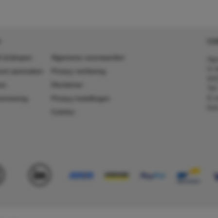
CO
 (in)kopen
Algemene voorwaarden
Agr
In 
ount aanmaken
Privacy verklaring
641
es
Disclaimer
Tel
E-m
ummering
Privacy instellingen
Kv
Colofon