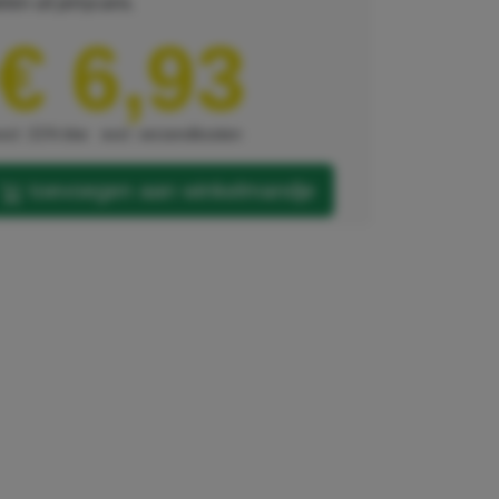
len uit jerrycans.
€ 6,93
xcl. 21% btw
excl. verzendkosten
toevoegen aan winkelmandje