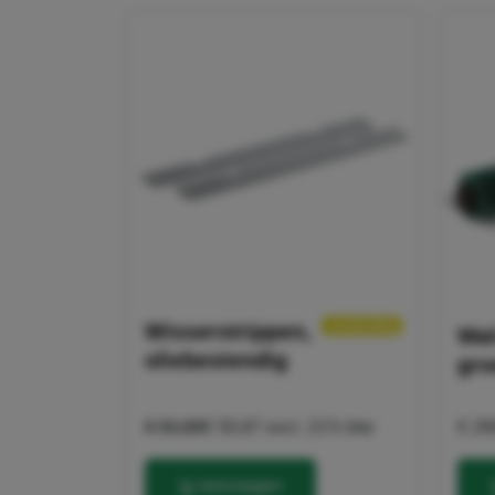
GTIN
4054278
lengte
717 mm
breedte
292 mm
hoogte
567 mm
gerelateerde producten
alle ger
aanbieding
Wisserstrippen,
Wal
oliebestendig
gro
€ 50,88
€ 50,87
excl. 21% btw
€ 28
toevoegen