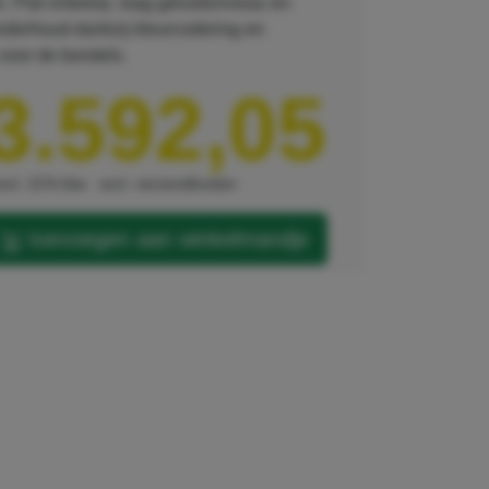
. Plat ontwerp, laag geluidsniveau en
nderhoud dankzij kleurcodering en
voor de borstels.
3.592,05
xcl. 21% btw
excl. verzendkosten
toevoegen aan winkelmandje