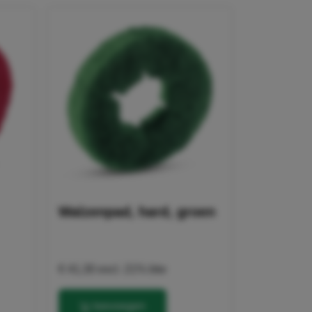
Walzenpad, hard, groen
€ 41,30
excl. 21% btw
toevoegen