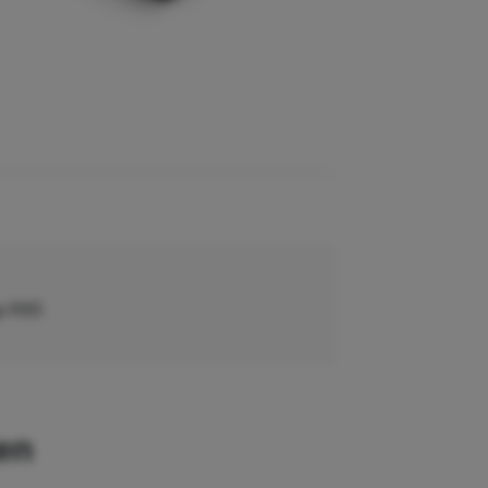
op R65
2 x 567 mm
ten
6.0