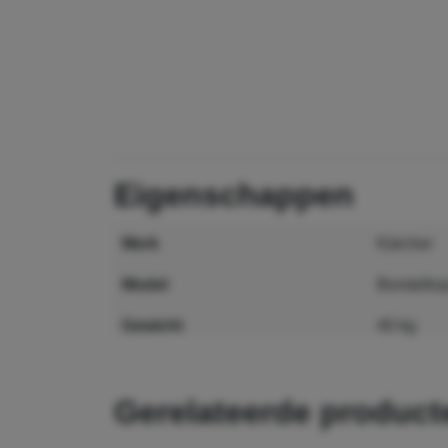
eigenschappen
merk
Kärcher
model
Borstelk
gewicht
40 kg
maat
717 x 29
gerelateerde produc
MPN
2.763-04