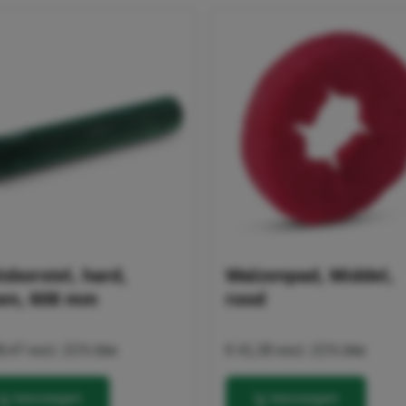
864099
elateerde producten weergeven
sborstel, hard,
Walzenpad, Middel,
en, 608 mm
rood
9,47
excl. 21% btw
€ 41,30
excl. 21% btw
toevoegen
toevoegen