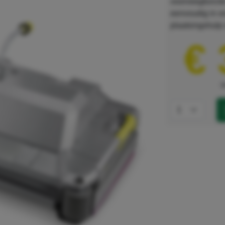
voorveegfunctie
eenvoudig in o
plaatsingshulp 
€ 
e