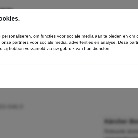
SERVICE
PRODUCTEN
ookies.
e personaliseren, om functies voor sociale media aan te bieden en om
et onze partners voor sociale media, advertenties en analyse. Deze p
die zij hebben verzameld via uw gebruik van hun diensten.
nt
Borstelkop R65 - Kärcher Professional Webshop
63-046.0
Kärcher Bo
Robuuste alumi