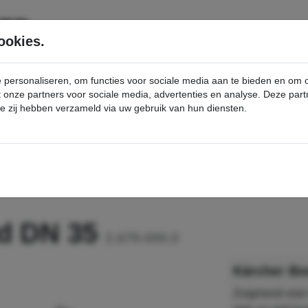
SERVICE
PRODUCTEN
ookies.
e personaliseren, om functies voor sociale media aan te bieden en om
et onze partners voor sociale media, advertenties en analyse. Deze p
die zij hebben verzameld via uw gebruik van hun diensten.
nt
Boorstofzuigmond DN 35 - Kärcher Professional Webshop
d DN 35
2.679-000.0
Kärcher Bo
Zuigmond voor s