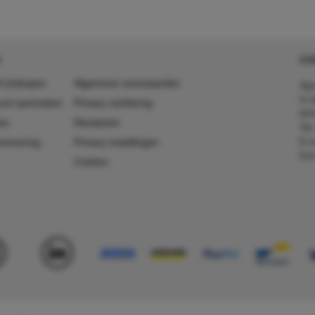
CO
 (in)kopen
Algemene voorwaarden
Agr
In 
ount aanmaken
Privacy verklaring
641
es
Disclaimer
Tel
E-m
ummering
Privacy instellingen
Kv
Colofon