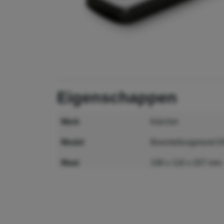
eigenschappen
merk
Kärcher
model
Boorstofzuigmond 
maat
106 x 116 x 207 mm
MPN
2.679-000.0
GTIN
4054278205182