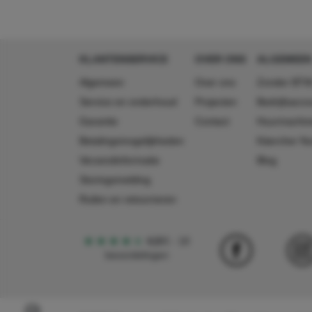
lengte
106 mm
breedte
116 mm
hoogte
207 mm
KLANTENSERVICE
OVER ONS
ALGEMEEN
Algemeen
Over ons
Zonder BTW
Service en onderhoud
Projecten
Bedrijfsacc
Garantie
Contact
Huurmachin
Betalingsmogelijkheden
Käercher N
Verzendinformatie
Blog
Storingsmelding
Ruilen en retourneren
4,5
5
18
beoordelingen