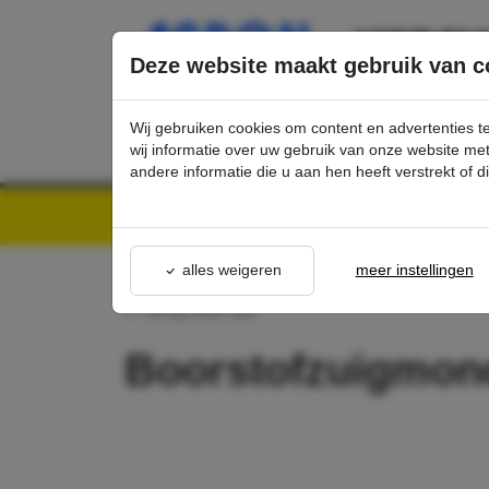
Ga direct naar de hoofdinhoud van deze pagina.
Deze website maakt gebruik van c
Wij gebruiken cookies om content en advertenties t
wij informatie over uw gebruik van onze website m
andere informatie die u aan hen heeft verstrekt of 
Kärcher Professional Webshop | Scherpe prijzen & Snel geleverd
Ons Assortime
alles weigeren
meer instellingen
terug naar lijst
Boorstofzuigmon