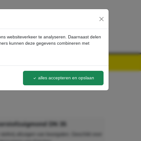
inloggen
 ons websiteverkeer te analyseren. Daarnaast delen
artners kunnen deze gegevens combineren met
alles accepteren en opslaan
orstofzuigmond DN 35
tofvrij afzuigen van boorgaten. Geschikt voor