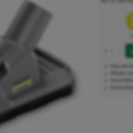
stof- en stof-/
e
nog slech
afhalen m
verzendko
Verzendi