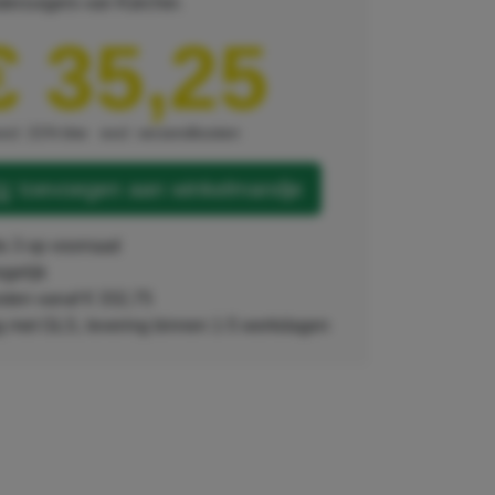
waterzuigers van Kärcher.
€ 35,25
xcl. 21% btw
excl. verzendkosten
toevoegen aan winkelmandje
ts 3 op voorraad
ogelijk
sten vanaf € 332,75
ng met GLS, levering binnen 1-5 werkdagen