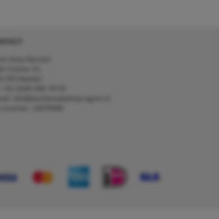
NTACT
on Kerp Kärcher
de Cramer 31,
1 RS Heerlen
: +31 (0)45 560 78 03
ail: info@karcherwebshop-agron.nl
k nummer: 14078466