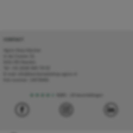
CONTACT
Agron Kerp Kärcher
In de Cramer 31,
6411 RS Heerlen
Tel: +31 (0)45 560 78 03
E-mail: info@karcherwebshop-agron.nl
Kvk nummer: 14078466
4,5
5
18 beoordelingen