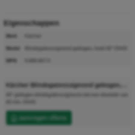
eigenschappen
merk
Kärcher
model
Blindegatenzuigmond gebogen, hoek 90° DN40
MPN
9.989-667.0
GTIN
4054278687261
Kärcher Blindegatenzuigmond gebogen, hoek 90° DN40
90° gebogen blindegatenzuigmond met een diameter van
60 mm. DN40.
aanvragen offerte