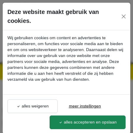
Ga direct naar de hoofdinhoud van deze pagina.
Deze website maakt gebruik van
cookies.
SERVICE
PRODUCTEN
CONTACT
Wij gebruiken cookies om content en advertenties te
personaliseren, om functies voor sociale media aan te bieden
en om ons websiteverkeer te analyseren. Daarnaast delen wij
informatie over uw gebruik van onze website met onze
partners voor sociale media, advertenties en analyse. Deze
partners kunnen deze gegevens combineren met andere
Kärcher Professional Webshop | Scherpe prijzen & Snel geleverd
Ons Assortiment
Blindegatenzuigmond gebogen, hoek 90° DN40 - Kärcher Professional Webshop
informatie die u aan hen heeft verstrekt of die zij hebben
verzameld via uw gebruik van hun diensten.
terug naar lijst
alles weigeren
meer instellingen
Blindegatenzuigmond
gebogen, hoek 90° DN40
alles accepteren en opslaan
9.989-