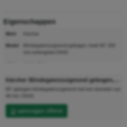
eigenschappen
merk
Kärcher
model
Blindegatenzuigmond gebogen, hoek 90° 200
mm verlengstuk DN40
MPN
9.989-670.0
GTIN
4054278687285
Kärcher Blindegatenzuigmond gebogen, hoek 90° 200 mm verlengstuk DN40
90° gebogen blindegatenzuigmond met een diameter van
48 mm. DN40.
aanvragen offerte