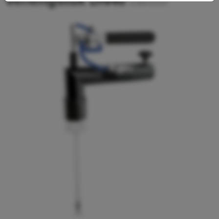
verlengstuk DN40
9.989-670.0