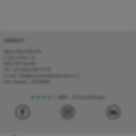
CONTACT
Agron Kerp Kärcher
In de Cramer 31,
6411 RS Heerlen
Tel: +31 (0)45 560 78 03
E-mail: info@karcherwebshop-agron.nl
Kvk nummer: 14078466
4,5
5
18 beoordelingen