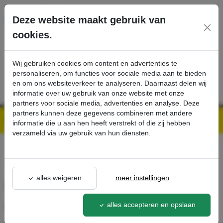
Ga direct naar de hoofdinhoud van deze pagina.
Deze website maakt gebruik van
cookies.
SERVICE
PRODUCTEN
CONTACT
Wij gebruiken cookies om content en advertenties te
personaliseren, om functies voor sociale media aan te bieden
en om ons websiteverkeer te analyseren. Daarnaast delen wij
informatie over uw gebruik van onze website met onze
partners voor sociale media, advertenties en analyse. Deze
partners kunnen deze gegevens combineren met andere
Kärcher Professional Webshop | Scherpe prijzen & Snel geleverd
Ons Assortiment
Blindegatenzuigmond gebogen, hoek 90° 200 mm verlengstuk DN40 - Kärcher Professional Webshop
informatie die u aan hen heeft verstrekt of die zij hebben
verzameld via uw gebruik van hun diensten.
terug naar lijst
alles weigeren
meer instellingen
Blindegatenzuigmond
gebogen, hoek 90° 200 mm
alles accepteren en opslaan