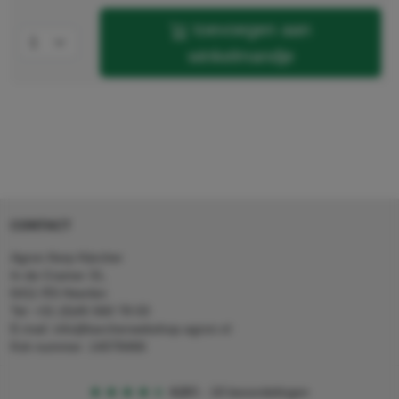
toevoegen aan
winkelmandje
CONTACT
Agron Kerp Kärcher
In de Cramer 31,
6411 RS Heerlen
Tel: +31 (0)45 560 78 03
E-mail: info@karcherwebshop-agron.nl
Kvk nummer: 14078466
4,5
5
18 beoordelingen