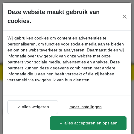
Ga direct naar de hoofdinhoud van deze pagina.
Deze website maakt gebruik van
cookies.
SERVICE
PRODUCTEN
CONTACT
Wij gebruiken cookies om content en advertenties te
personaliseren, om functies voor sociale media aan te bieden
en om ons websiteverkeer te analyseren. Daarnaast delen wij
informatie over uw gebruik van onze website met onze
partners voor sociale media, advertenties en analyse. Deze
partners kunnen deze gegevens combineren met andere
Kärcher Professional Webshop | Scherpe prijzen & Snel geleverd
Ons Assortiment
Blikhouder 10 L - Kärcher Professional Webshop
informatie die u aan hen heeft verstrekt of die zij hebben
verzameld via uw gebruik van hun diensten.
terug naar lijst
alles weigeren
meer instellingen
Blikhouder 10 L
6.395-414.0
alles accepteren en opslaan