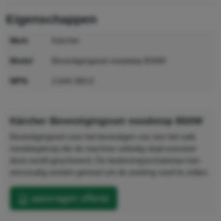
eigenschappen
merk
Kärcher
model
Bevestigingsset noodstop B50W
MPN
2.644-365.0
GTIN
4066529018106
Kärcher Bevestigingsset noodstop B50W
Bevestigingsset voor het bevestigen van een fail-safe
noodstopknop die de machine volledig stopt wanneer
deze wordt geactiveerd. De bedieningsschakelaar kan
eenvoudig worden gereset om de werking voort te zetten.
aanvragen offerte