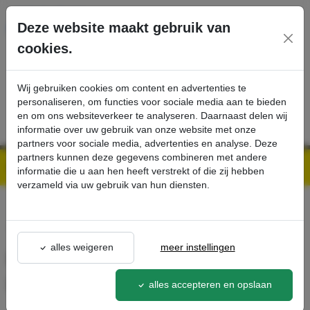
Ga direct naar de hoofdinhoud van deze pagina.
Deze website maakt gebruik van
cookies.
SERVICE
PRODUCTEN
CONTACT
Wij gebruiken cookies om content en advertenties te
personaliseren, om functies voor sociale media aan te bieden
en om ons websiteverkeer te analyseren. Daarnaast delen wij
informatie over uw gebruik van onze website met onze
partners voor sociale media, advertenties en analyse. Deze
partners kunnen deze gegevens combineren met andere
Kärcher Professional Webshop | Scherpe prijzen & Snel geleverd
Ons Assortiment
Bevestigingsset noodstop B50W - Kärcher Professional Webshop
informatie die u aan hen heeft verstrekt of die zij hebben
verzameld via uw gebruik van hun diensten.
terug naar lijst
alles weigeren
meer instellingen
Bevestigingsset noodstop
B50W
alles accepteren en opslaan
2.644-365.0