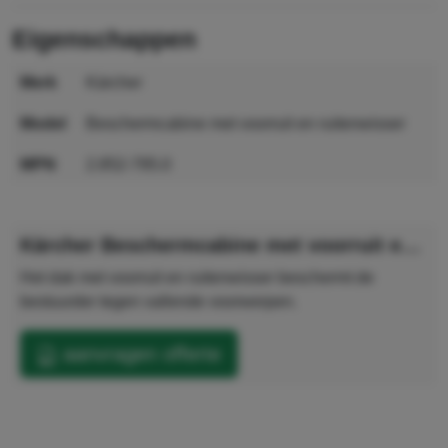
eigenschappen
merk
Kärcher
model
Beschermcabine met voorruit en ruitenwisser
MPN
2.852-795.0
GTIN
4054278792453
Kärcher Beschermcabine met voorruit en ruitenwisser
Het dak met voorruit en ruitenwisser beschermt de
bestuurder tegen vallende voorwerpen.
aanvragen offerte