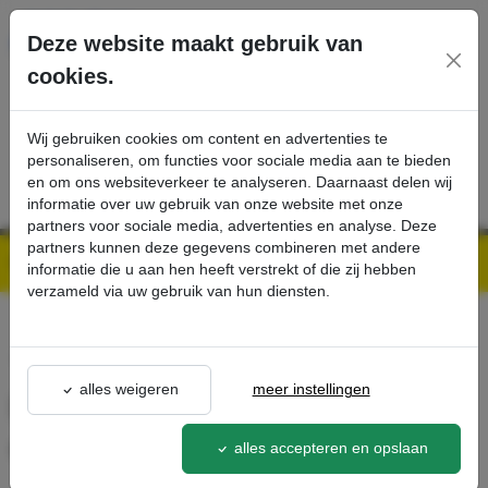
Ga direct naar de hoofdinhoud van deze pagina.
Deze website maakt gebruik van
cookies.
SERVICE
PRODUCTEN
CONTACT
Wij gebruiken cookies om content en advertenties te
personaliseren, om functies voor sociale media aan te bieden
en om ons websiteverkeer te analyseren. Daarnaast delen wij
informatie over uw gebruik van onze website met onze
partners voor sociale media, advertenties en analyse. Deze
partners kunnen deze gegevens combineren met andere
Kärcher Professional Webshop | Scherpe prijzen & Snel geleverd
Ons Assortiment
Beschermcabine met voorruit en ruitenwisser - Kärcher Professional Webshop
informatie die u aan hen heeft verstrekt of die zij hebben
verzameld via uw gebruik van hun diensten.
terug naar lijst
alles weigeren
meer instellingen
Beschermcabine met voorruit
en ruitenwisser
alles accepteren en opslaan
2.852-795.0