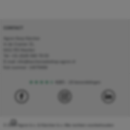
CONTACT
Agron Kerp Kärcher
In de Cramer 31,
6411 RS Heerlen
Tel: +31 (0)45 560 78 03
E-mail: info@karcherwebshop-agron.nl
Kvk nummer: 14078466
4,5
5
18 beoordelingen
© 2024 Agron b.v. & Kärcher b.v. Alle rechten voorbehouden