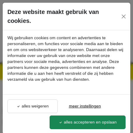
Ga direct naar de hoofdinhoud van deze pagina.
Deze website maakt gebruik van
cookies.
SERVICE
PRODUCTEN
CONTACT
Wij gebruiken cookies om content en advertenties te
personaliseren, om functies voor sociale media aan te bieden
en om ons websiteverkeer te analyseren. Daarnaast delen wij
informatie over uw gebruik van onze website met onze
partners voor sociale media, advertenties en analyse. Deze
partners kunnen deze gegevens combineren met andere
Kärcher Professional Webshop | Scherpe prijzen & Snel geleverd
Ons Assortiment
Batterijset, 24 V, 180 Ah, Onderhoudsarm - Kärcher Professional Webshop
informatie die u aan hen heeft verstrekt of die zij hebben
verzameld via uw gebruik van hun diensten.
terug naar lijst
alles weigeren
meer instellingen
Batterijset, 24 V, 180 Ah,
Onderhoudsarm
alles accepteren en opslaan
6.654-070.0