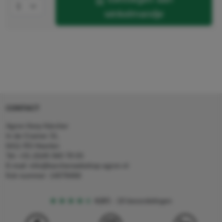
winkelmandje
CONTACT
Agron Kerp Kärcher
In de Cramer 31,
6411 RS Heerlen
Tel: +31 (0)45 560 78 03
E-mail: info@karcherwebshop-agron.nl
Kvk nummer: 14078466
4,5
5
18 beoordelingen