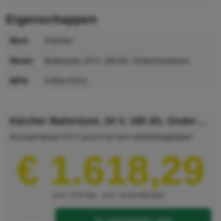
eigenschappen
merk
Kärcher
model
Batterijset, 24 V, 180 Ah, Onderhoudsarm
MPN
6.654-070.0
GTIN
4002667260700
Kärcher Batterijset, 24 V, 180 Ah, Onderhoudsarm
Accuset bevat 4 6 V accu's en een verbindingskabel
€ 1.618,29
excl. 21% btw
excl. verzendkosten
toevoegen aan