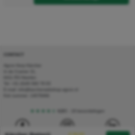
CONTACT
Agron Kerp Kärcher
In de Cramer 31,
6411 RS Heerlen
Tel: +31 (0)45 560 78 03
E-mail: info@karcherwebshop-agron.nl
Kvk nummer: 14078466
4,5
5
18 beoordelingen
€ 94,82