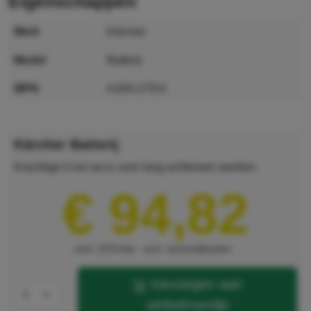
eigenschappen
merk
Kärcher
model
Batterij
MPN
4.654-279.0
GTIN
4039784406285
Kärcher Batterij
Krachtige li-ion-accu voor lang achtereen werken.
€ 94,82
excl. 21% btw
excl. verzendkosten
toevoegen aan
winkelmandje