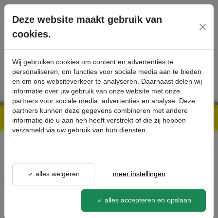
Ga direct naar de hoofdinhoud van deze pagina.
Deze website maakt gebruik van
cookies.
SERVICE
PRODUCTEN
CONTACT
Wij gebruiken cookies om content en advertenties te
personaliseren, om functies voor sociale media aan te bieden
en om ons websiteverkeer te analyseren. Daarnaast delen wij
informatie over uw gebruik van onze website met onze
partners voor sociale media, advertenties en analyse. Deze
partners kunnen deze gegevens combineren met andere
Kärcher Professional Webshop | Scherpe prijzen & Snel geleverd
Ons Assortiment
Batterij - Kärcher Professional Webshop
informatie die u aan hen heeft verstrekt of die zij hebben
verzameld via uw gebruik van hun diensten.
terug naar lijst
alles weigeren
meer instellingen
Batterij
4.654-279.0
alles accepteren en opslaan