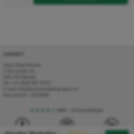
CONTACT
Agron Kerp Kärcher
In de Cramer 31,
6411 RS Heerlen
Tel: +31 (0)45 560 78 03
E-mail: info@karcherwebshop-agron.nl
Kvk nummer: 14078466
4,5
5
18 beoordelingen
€ 319,51