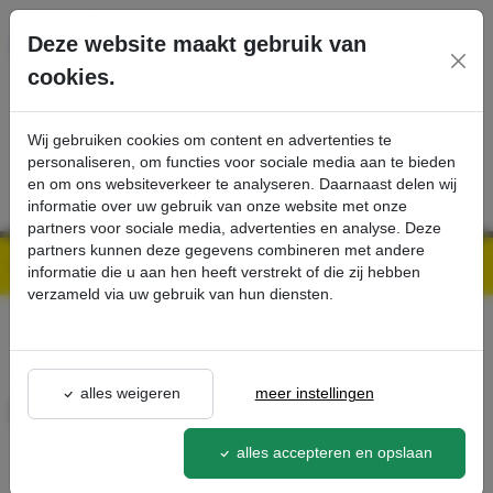
Ga direct naar de hoofdinhoud van deze pagina.
Deze website maakt gebruik van
cookies.
SERVICE
PRODUCTEN
CONTACT
Wij gebruiken cookies om content en advertenties te
personaliseren, om functies voor sociale media aan te bieden
en om ons websiteverkeer te analyseren. Daarnaast delen wij
informatie over uw gebruik van onze website met onze
partners voor sociale media, advertenties en analyse. Deze
partners kunnen deze gegevens combineren met andere
Kärcher Professional Webshop | Scherpe prijzen & Snel geleverd
Ons Assortiment
Backofendüse - Kärcher Professional Webshop
informatie die u aan hen heeft verstrekt of die zij hebben
verzameld via uw gebruik van hun diensten.
terug naar lijst
alles weigeren
meer instellingen
Backofendüse
4.130-104.0
alles accepteren en opslaan