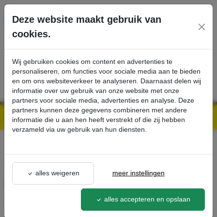
Ga direct naar de hoofdinhoud van deze pagina.
Deze website maakt gebruik van
cookies.
SERVICE
PRODUCTEN
CONTACT
Wij gebruiken cookies om content en advertenties te
personaliseren, om functies voor sociale media aan te bieden
en om ons websiteverkeer te analyseren. Daarnaast delen wij
informatie over uw gebruik van onze website met onze
partners voor sociale media, advertenties en analyse. Deze
partners kunnen deze gegevens combineren met andere
Kärcher Professional Webshop | Scherpe prijzen & Snel geleverd
Ons Assortiment
Automatische slangretractie - Kärcher Professional Webshop
informatie die u aan hen heeft verstrekt of die zij hebben
verzameld via uw gebruik van hun diensten.
terug naar lijst
alles weigeren
meer instellingen
Automatische slangretractie
alles accepteren en opslaan
2.641-356.0