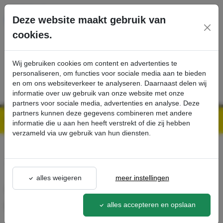
Ga direct naar de hoofdinhoud van deze pagina.
Deze website maakt gebruik van
cookies.
SERVICE
PRODUCTEN
CONTACT
Wij gebruiken cookies om content en advertenties te
personaliseren, om functies voor sociale media aan te bieden
en om ons websiteverkeer te analyseren. Daarnaast delen wij
informatie over uw gebruik van onze website met onze
partners voor sociale media, advertenties en analyse. Deze
partners kunnen deze gegevens combineren met andere
Kärcher Professional Webshop | Scherpe prijzen & Snel geleverd
Ons Assortiment
Automatische slanghaspel, roestvrij staal, 40 m - Kärcher Professional Webshop
informatie die u aan hen heeft verstrekt of die zij hebben
verzameld via uw gebruik van hun diensten.
terug naar lijst
alles weigeren
meer instellingen
Automatische slanghaspel,
roestvrij staal, 40 m
alles accepteren en opslaan
6.392-442.0