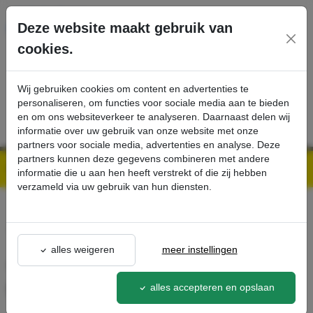
Ga direct naar de hoofdinhoud van deze pagina.
Deze website maakt gebruik van
cookies.
SERVICE
PRODUCTEN
CONTACT
Wij gebruiken cookies om content en advertenties te
personaliseren, om functies voor sociale media aan te bieden
en om ons websiteverkeer te analyseren. Daarnaast delen wij
informatie over uw gebruik van onze website met onze
partners voor sociale media, advertenties en analyse. Deze
partners kunnen deze gegevens combineren met andere
Kärcher Professional Webshop | Scherpe prijzen & Snel geleverd
Ons Assortiment
Automatische slanghaspel, gelakt, 20 m - Kärcher Professional Webshop
informatie die u aan hen heeft verstrekt of die zij hebben
verzameld via uw gebruik van hun diensten.
terug naar lijst
alles weigeren
meer instellingen
Automatische slanghaspel,
gelakt, 20 m
alles accepteren en opslaan
6.392-106.0