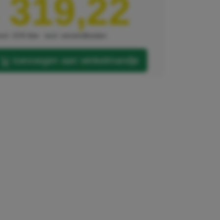
 319,22
xcl. 21% btw
excl. verzendkosten
toevoegen aan winkelmandje