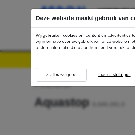
Ga direct naar de hoofdinhoud van deze pagina.
Deze website maakt gebruik van c
Wij gebruiken cookies om content en advertenties t
wij informatie over uw gebruik van onze website m
andere informatie die u aan hen heeft verstrekt of 
Kärcher Professional Webshop | Scherpe prijzen & Snel geleverd
Ons Assortime
alles weigeren
meer instellingen
terug naar lijst
Aquastop
6.640-291.0