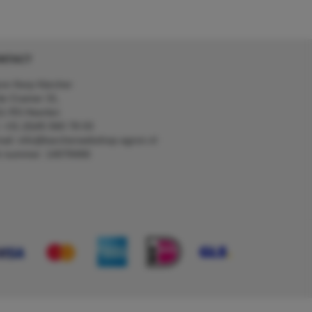
NTACT
on Kerp Kärcher
de Cramer 31,
1 RS Heerlen
: +31 (0)45 560 78 03
ail: info@karcherwebshop-agron.nl
k nummer: 14078466