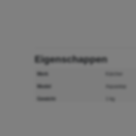
eigenschappen
merk
Kärcher
model
Aquastop
gewicht
1 kg
maat
95 x 85 x 20
MPN
6.640-291.0