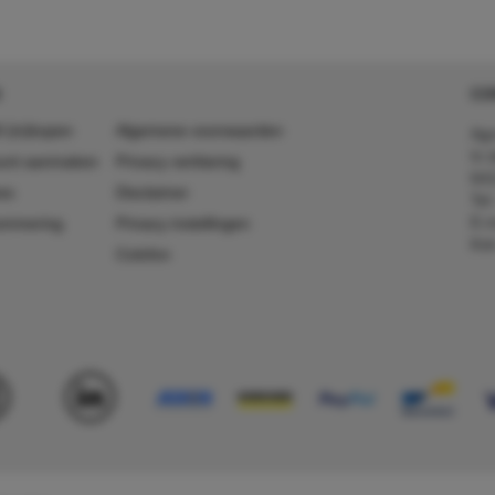
950
CO
 (in)kopen
Algemene voorwaarden
Agr
In 
ount aanmaken
Privacy verklaring
641
es
Disclaimer
Tel
E-m
ummering
Privacy instellingen
Kv
Colofon