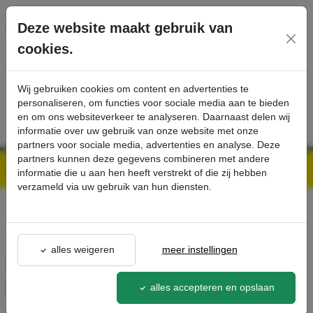
Ga direct naar de hoofdinhoud van deze pagina.
Deze website maakt gebruik van
cookies.
SERVICE
PRODUCTEN
CONTACT
Wij gebruiken cookies om content en advertenties te
personaliseren, om functies voor sociale media aan te bieden
en om ons websiteverkeer te analyseren. Daarnaast delen wij
informatie over uw gebruik van onze website met onze
partners voor sociale media, advertenties en analyse. Deze
partners kunnen deze gegevens combineren met andere
Kärcher Professional Webshop | Scherpe prijzen & Snel geleverd
Ons Assortiment
Afvalzak PE voor ID130/22 150 l - Kärcher Professional Webshop
informatie die u aan hen heeft verstrekt of die zij hebben
verzameld via uw gebruik van hun diensten.
terug naar lijst
alles weigeren
meer instellingen
Afvalzak PE voor ID130/22 150
l
alles accepteren en opslaan
9.980-828.0