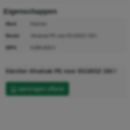
eigenschappen
merk
Kärcher
model
Afvalzak PE voor ID130/22 150 l
MPN
9.980-828.0
GTIN
4039784893597
Kärcher Afvalzak PE voor ID130/22 150 l
aanvragen offerte