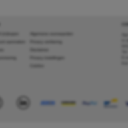
CO
 (in)kopen
Algemene voorwaarden
Agr
In 
ount aanmaken
Privacy verklaring
641
es
Disclaimer
Tel
E-m
ummering
Privacy instellingen
Kv
Colofon