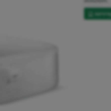
afvalsysteem.
aanvrag