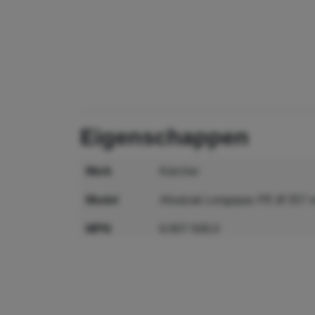
eigenschappen
merk
Kärcher
model
Afvalzak Longopac PE Ø 357
MPN
6.907-506.0
GTIN
4054278188362