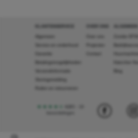
KLANTENSERVICE
OVER ONS
ALGEMEEN
Algemeen
Over ons
Zonder BTW
Service en onderhoud
Projecten
Bedrijfsacc
Garantie
Contact
Huurmachin
Betalingsmogelijkheden
Käercher N
Verzendinformatie
Blog
Storingsmelding
Ruilen en retourneren
4,5
5
18
beoordelingen