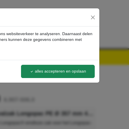
inloggen
 ons websiteverkeer te analyseren. Daarnaast delen
artners kunnen deze gegevens combineren met
alles accepteren en opslaan
m
6.907-506.0
Kärcher Afvalzak Longopac PE Ø 357 mm 4 x 22m
 Longopac® eindloze zak voor het Longopac-