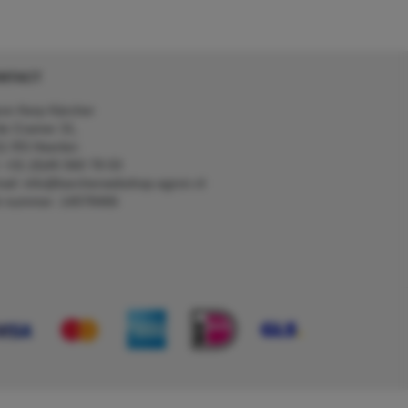
NTACT
on Kerp Kärcher
de Cramer 31,
1 RS Heerlen
: +31 (0)45 560 78 03
ail: info@karcherwebshop-agron.nl
k nummer: 14078466