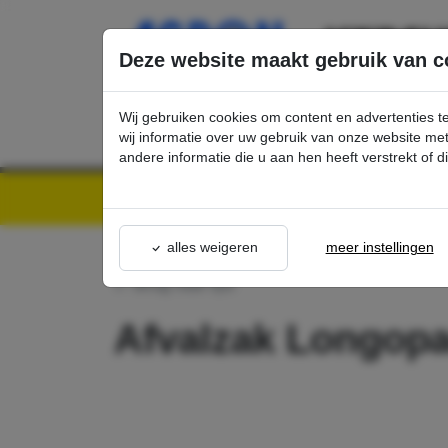
Ga direct naar de hoofdinhoud van deze pagina.
Deze website maakt gebruik van c
Wij gebruiken cookies om content en advertenties t
wij informatie over uw gebruik van onze website m
andere informatie die u aan hen heeft verstrekt of 
Kärcher Professional Webshop | Scherpe prijzen & Snel geleverd
Ons Assortime
alles weigeren
meer instellingen
terug naar lijst
Afvalzak Longop