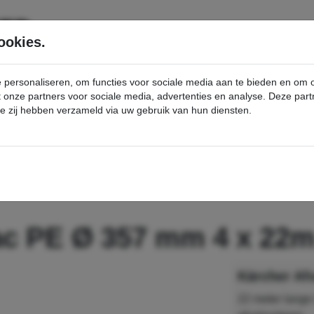
SERVICE
PRODUCTEN
ookies.
e personaliseren, om functies voor sociale media aan te bieden en om
et onze partners voor sociale media, advertenties en analyse. Deze p
die zij hebben verzameld via uw gebruik van hun diensten.
nt
Afvalzak Longopac PE Ø 357 mm 4 x 22m - Kärcher Professional Webshop
ac PE Ø 357 mm 4 x 22
22 meter lange