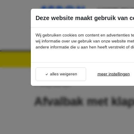
Ga direct naar de hoofdinhoud van deze pagina.
Deze website maakt gebruik van c
Wij gebruiken cookies om content en advertenties t
wij informatie over uw gebruik van onze website m
andere informatie die u aan hen heeft verstrekt of 
Kärcher Professional Webshop | Scherpe prijzen & Snel geleverd
Ons Assortime
alles weigeren
meer instellingen
terug naar lijst
Afvalbak met klap