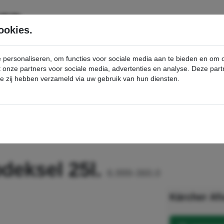
SERVICE
PRODUCTEN
ookies.
e personaliseren, om functies voor sociale media aan te bieden en om
et onze partners voor sociale media, advertenties en analyse. Deze p
die zij hebben verzameld via uw gebruik van hun diensten.
nt
Afvalbak met klapdeksel 25l. - Kärcher Professional Webshop
deksel 25l.
6.999-360.0
Kärcher Afv