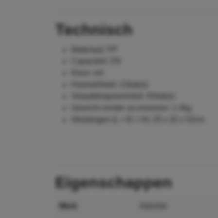
Technisch
Afvalbak met klap
Materiaal: PP
Capaciteit: 25l
Kleur: wit
Hoeveelheid: 1Stuk(s)
Verpakkingseenheid: 4Stuk(s)
Gewicht zonder accessoires: 1.4kg
Afmetingen (L × B × H): 25 x 32 x 52cm
eigenschappen
merk
Kärcher