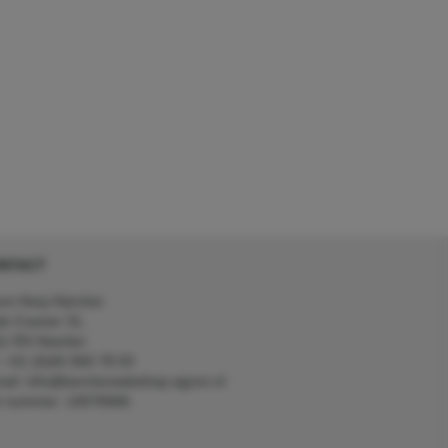
NTACT
on Kerp Kärcher
de Cramer 31,
1 RS Heerlen
: +31 (0)45 560 78 03
ail: info@karcherwebshop-agron.nl
k nummer: 14078466