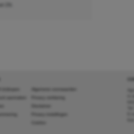
el 25l.
CO
 (in)kopen
Algemene voorwaarden
Agr
In 
ount aanmaken
Privacy verklaring
641
es
Disclaimer
Tel
E-m
ummering
Privacy instellingen
Kv
Colofon