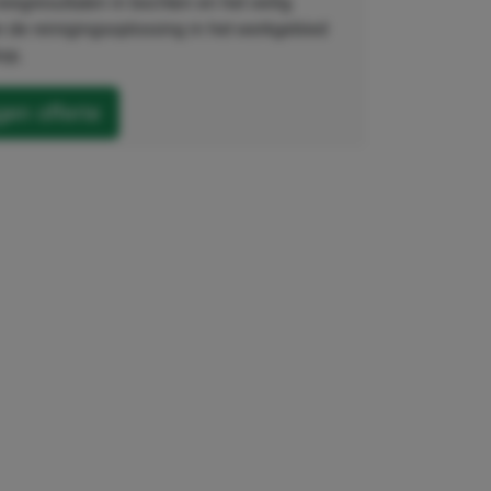
eegresultaten in bochten en het veilig
 de reinigingsoplossing in het werkgebied
op.
en offerte