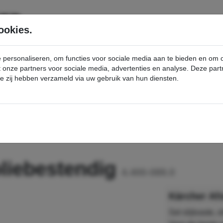
SERVICE
PRODUCTEN
ookies.
e personaliseren, om functies voor sociale media aan te bieden en om
et onze partners voor sociale media, advertenties en analyse. Deze p
die zij hebben verzameld via uw gebruik van hun diensten.
nt
Afstrijkerlippen, oliebestendig - Kärcher Professional Webshop
 oliebestendig
4.400-089.0
Kärcher Afs
Set slijtvaste, 