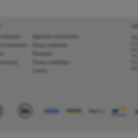
CO
 (in)kopen
Algemene voorwaarden
Agr
In 
ount aanmaken
Privacy verklaring
641
es
Disclaimer
Tel
E-m
ummering
Privacy instellingen
Kv
Colofon