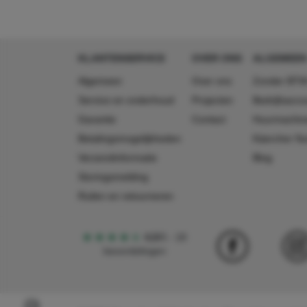
KLANTENSERVICE
OVER ONS
ALGEMEEN
Algemeen
Over ons
Zonder BTW
Service en onderhoud
Projecten
Bedrijfsacc
Garantie
Contact
Huurmachin
Betalingsmogelijkheden
Käercher N
Verzendinformatie
Blog
Storingsmelding
Ruilen en retourneren
4,5
5
18
beoordelingen