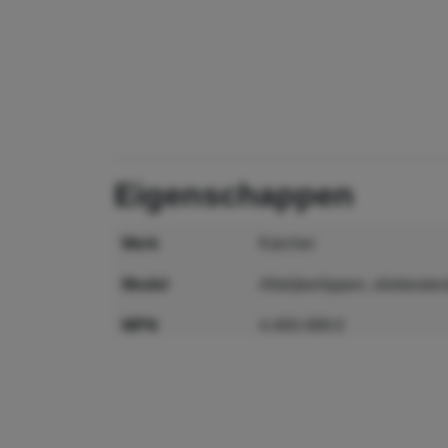
eigenschappen
merk
Kärcher
model
Afstrijkerlippen, oliebeste
MPN
4.400-089.0
GTIN
4066529036544