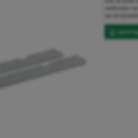
Voor de beste v
vasthouden van
van de borstelk
aanvrag