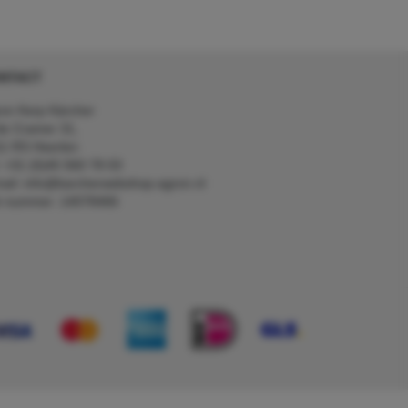
NTACT
on Kerp Kärcher
de Cramer 31,
1 RS Heerlen
: +31 (0)45 560 78 03
ail: info@karcherwebshop-agron.nl
k nummer: 14078466