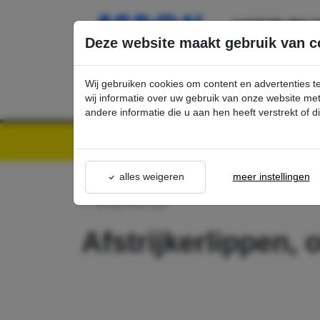
Ga direct naar de hoofdinhoud van deze pagina.
Deze website maakt gebruik van c
Wij gebruiken cookies om content en advertenties t
wij informatie over uw gebruik van onze website m
andere informatie die u aan hen heeft verstrekt of 
Kärcher Professional Webshop | Scherpe prijzen & Snel geleverd
Ons Assortime
alles weigeren
meer instellingen
terug naar lijst
Afstrijkerlippen,