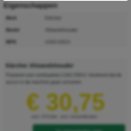
eigenschappen
merk
Kärcher
model
Afstandshouder
MPN
4.642-020.0
GTIN
4039784658905
Kärcher Afstandshouder
Passend voor snellaadset 2.642-559.0. Voorkomt dat de
accu's in de machine gaan schuiven.
€ 30,75
excl. 21% btw
excl. verzendkosten