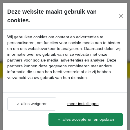
Ga direct naar de hoofdinhoud van deze pagina.
Deze website maakt gebruik van
cookies.
SERVICE
PRODUCTEN
CONTACT
Wij gebruiken cookies om content en advertenties te
personaliseren, om functies voor sociale media aan te bieden
en om ons websiteverkeer te analyseren. Daarnaast delen wij
informatie over uw gebruik van onze website met onze
partners voor sociale media, advertenties en analyse. Deze
partners kunnen deze gegevens combineren met andere
Kärcher Professional Webshop | Scherpe prijzen & Snel geleverd
Ons Assortiment
Afstandshouder - Kärcher Professional Webshop
informatie die u aan hen heeft verstrekt of die zij hebben
verzameld via uw gebruik van hun diensten.
terug naar lijst
alles weigeren
meer instellingen
Afstandshouder
4.642-020.0
alles accepteren en opslaan