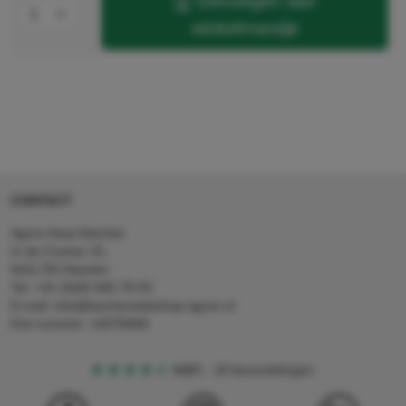
toevoegen aan
winkelmandje
CONTACT
Agron Kerp Kärcher
In de Cramer 31,
6411 RS Heerlen
Tel: +31 (0)45 560 78 03
E-mail: info@karcherwebshop-agron.nl
Kvk nummer: 14078466
4,5
5
18 beoordelingen