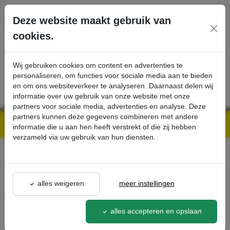
Ga direct naar de hoofdinhoud van deze pagina.
Deze website maakt gebruik van
cookies.
SERVICE
PRODUCTEN
CONTACT
Wij gebruiken cookies om content en advertenties te
personaliseren, om functies voor sociale media aan te bieden
en om ons websiteverkeer te analyseren. Daarnaast delen wij
informatie over uw gebruik van onze website met onze
partners voor sociale media, advertenties en analyse. Deze
partners kunnen deze gegevens combineren met andere
Kärcher Professional Webshop | Scherpe prijzen & Snel geleverd
Ons Assortiment
Afstandshouder - Kärcher Professional Webshop
informatie die u aan hen heeft verstrekt of die zij hebben
verzameld via uw gebruik van hun diensten.
terug naar lijst
alles weigeren
meer instellingen
Afstandshouder
4.642-019.0
alles accepteren en opslaan