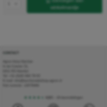
toevoegen aan
winkelmandje
CONTACT
Agron Kerp Kärcher
In de Cramer 31,
6411 RS Heerlen
Tel: +31 (0)45 560 78 03
E-mail: info@karcherwebshop-agron.nl
Kvk nummer: 14078466
4,5
5
18 beoordelingen