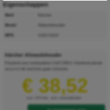
eigenschappen
merk
Kärcher
model
Afstandshouder
MPN
4.642-019.0
GTIN
4039784658899
Kärcher Afstandshouder
Passend voor snellaadset 2.642-558.0. Voorkomt dat de
accu's in de machine gaan schuiven.
€ 38,52
excl. 21% btw
excl. verzendkosten