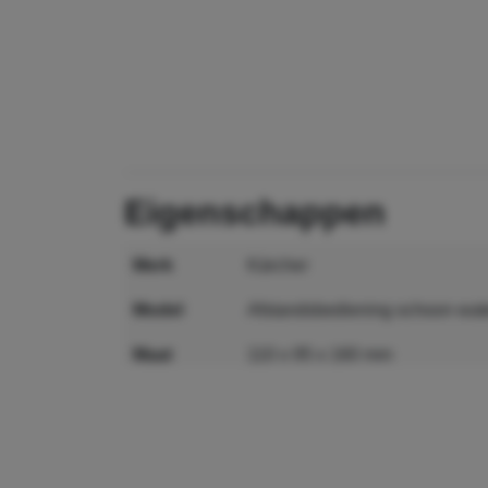
eigenschappen
merk
Kärcher
model
Afstandsbediening schoon w
maat
110 x 95 x 160 mm
MPN
2.638-264.0
GTIN
4002667037661