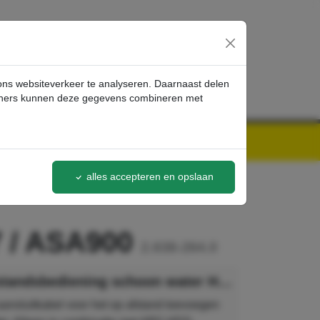
inloggen
 ons websiteverkeer te analyseren. Daarnaast delen
artners kunnen deze gegevens combineren met
alles accepteren en opslaan
7 / ASA900
2.638-264.0
Kärcher Afstandsbediening schoon water HDR777 / ASA900
ansluitkabel voor het op afstand toevoegen