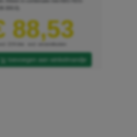
r. Alleen in combinatie met ABS HDS-
8-300.0).
€ 88,53
xcl. 21% btw
excl. verzendkosten
toevoegen aan winkelmandje