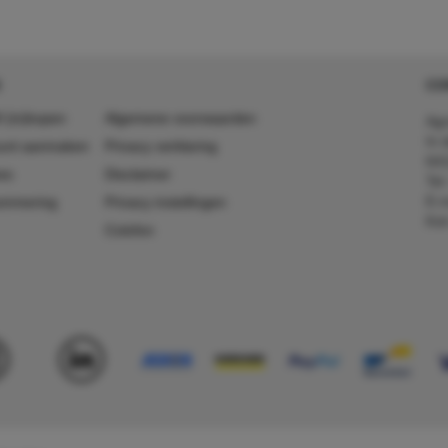
CO
 (in)kopen
Algemene voorwaarden
Agr
In 
ount aanmaken
Privacy verklaring
641
es
Disclaimer
Tel
E-m
ummering
Privacy instellingen
Kv
Colofon