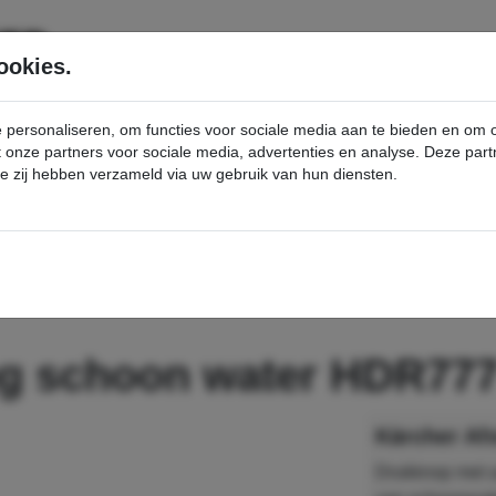
SERVICE
PRODUCTEN
ookies.
e personaliseren, om functies voor sociale media aan te bieden en om
et onze partners voor sociale media, advertenties en analyse. Deze p
die zij hebben verzameld via uw gebruik van hun diensten.
nt
Afstandsbediening schoon water HDR777 / ASA900 - Kärcher Professional Webshop
ng schoon water HDR77
Drukknop met a