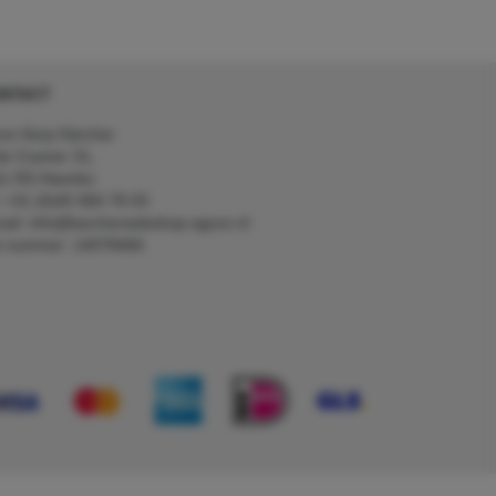
NTACT
on Kerp Kärcher
de Cramer 31,
1 RS Heerlen
: +31 (0)45 560 78 03
ail: info@karcherwebshop-agron.nl
k nummer: 14078466