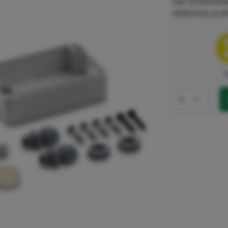
van schoonwate
HDR/ASA (2.63
e