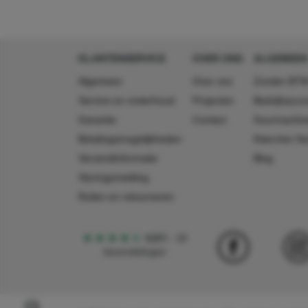
lengte
110 mm
breedte
95 mm
hoogte
160 mm
KLANTENSERVICE
OVER ONS
ALGEMEEN
Algemeen
Over ons
Zonder BTW
Service en onderhoud
Projecten
Bedrijfsacc
Garantie
Contact
Huurmachin
Betalingsmogelijkheden
Käercher N
Verzendinformatie
Blog
Storingsmelding
Ruilen en retourneren
4,5
5
18
beoordelingen