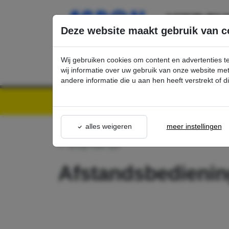
Ga direct naar de hoofdinhoud van deze pagina.
Deze website maakt gebruik van c
Wij gebruiken cookies om content en advertenties t
wij informatie over uw gebruik van onze website m
andere informatie die u aan hen heeft verstrekt of 
Kärcher Professional Webshop | Scherpe prijzen & Snel geleverd
Ons Assortime
alles weigeren
meer instellingen
terug naar lijst
Afstandsbedieni