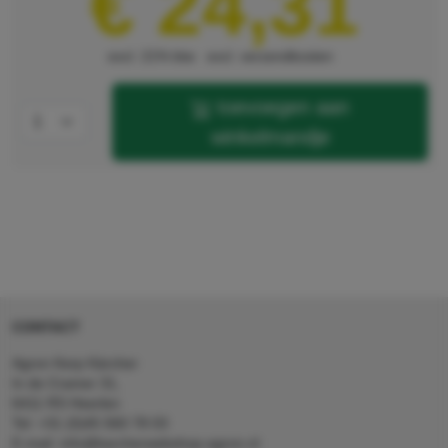
€ 24,31
excl. 21% btw
excl. verzendkosten
toevoegen aan
winkelmandje
CONTACT
Agron Kerp Kärcher
In de Cramer 31,
6411 RS Heerlen
Tel: +31 (0)45 560 78 03
E-mail: info@karcherwebshop-agron.nl