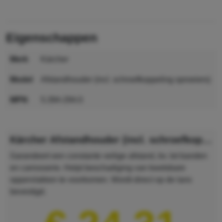
eigenschappen
merk
Kärcher
model
Afstandhouder (incl. schroefkoppeling sproeiers)
MPN
5.394-294.0
GTIN
4002667138757
Kärcher Afstandhouder (incl. schroefkoppeling sproeiers)
Garandeert een constante veilige afstand, bv. tot banden
en carrosserie. Helpt beschadiging van kwetsbare
oppervlakken te voorkomen. Wordt direct op de lans
bevestigd.