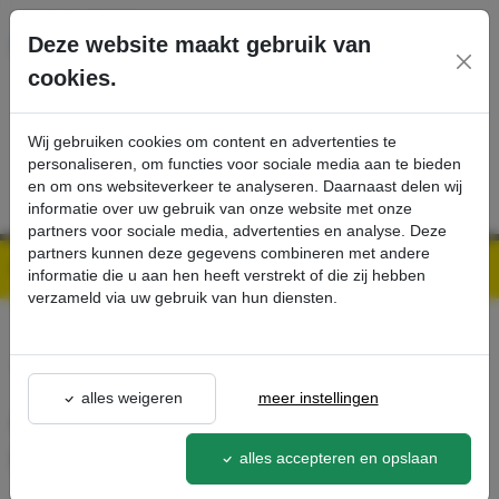
Ga direct naar de hoofdinhoud van deze pagina.
Deze website maakt gebruik van
cookies.
SERVICE
PRODUCTEN
CONTACT
Wij gebruiken cookies om content en advertenties te
personaliseren, om functies voor sociale media aan te bieden
en om ons websiteverkeer te analyseren. Daarnaast delen wij
informatie over uw gebruik van onze website met onze
partners voor sociale media, advertenties en analyse. Deze
partners kunnen deze gegevens combineren met andere
Kärcher Professional Webshop | Scherpe prijzen & Snel geleverd
Ons Assortiment
Afstandhouder (incl. schroefkoppeling sproeiers) - Kärcher Professional Webshop
informatie die u aan hen heeft verstrekt of die zij hebben
verzameld via uw gebruik van hun diensten.
terug naar lijst
alles weigeren
meer instellingen
Afstandhouder (incl.
schroefkoppeling sproeiers)
alles accepteren en opslaan