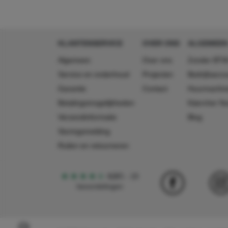
KLANTENSERVICE
OVER ONS
ALGEMEEN
Algemeen
Over ons
Zonder BTW
Service en onderhoud
Projecten
Bedrijfsacc
Garantie
Contact
Huurmachin
Betalingsmogelijkheden
Käercher N
Verzendinformatie
Blog
Storingsmelding
Ruilen en retourneren
4,5
5
18
beoordelingen