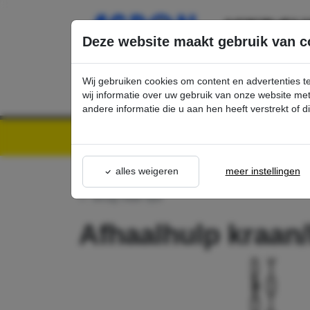
Ga direct naar de hoofdinhoud van deze pagina.
Deze website maakt gebruik van c
Wij gebruiken cookies om content en advertenties t
wij informatie over uw gebruik van onze website m
andere informatie die u aan hen heeft verstrekt of 
Kärcher Professional Webshop | Scherpe prijzen & Snel geleverd
Ons Assortime
alles weigeren
meer instellingen
terug naar lijst
Afhaalhulp kraan