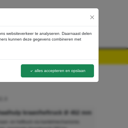
inloggen
 ons websiteverkeer te analyseren. Daarnaast delen
artners kunnen deze gegevens combineren met
alles accepteren en opslaan
2.0
haalhulp kraan/heftruck Ø 452 mm
raan- en heftruck via kantelmechanisme.