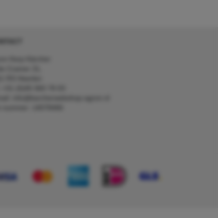
NTACT
on Kerp Kärcher
de Cramer 31,
1 RS Heerlen
: +31 (0)45 560 78 03
ail: info@karcherwebshop-agron.nl
k nummer: 14078466