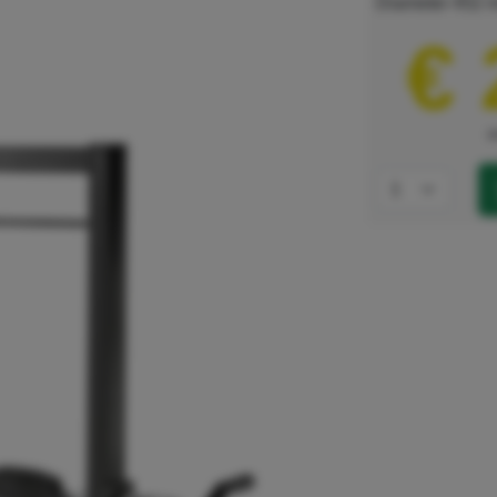
Diameter 452 m
€ 
e