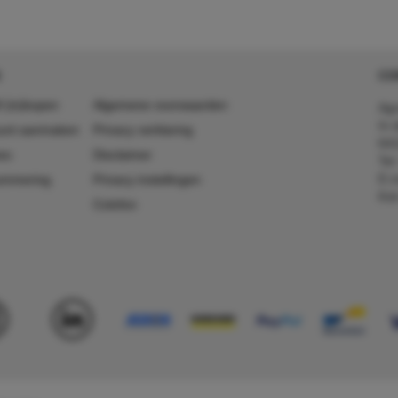
CO
 (in)kopen
Algemene voorwaarden
Agr
In 
ount aanmaken
Privacy verklaring
641
es
Disclaimer
Tel
E-m
ummering
Privacy instellingen
Kv
Colofon