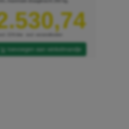
m, maximale draagkracht 260 kg.
2.530,74
xcl. 21% btw
excl. verzendkosten
toevoegen aan winkelmandje