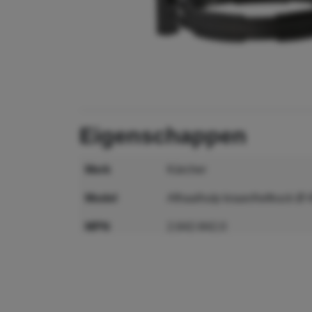
eigenschappen
merk
Kärcher
model
Afhaalhulp kraan/heftruck Ø
MPN
2.642-842.0
GTIN
4039784942653