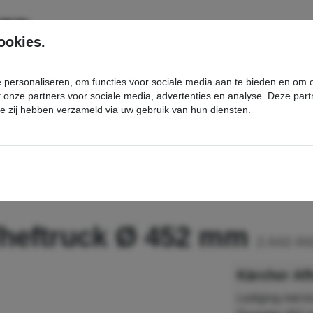
SERVICE
PRODUCTEN
ookies.
e personaliseren, om functies voor sociale media aan te bieden en om
et onze partners voor sociale media, advertenties en analyse. Deze p
die zij hebben verzameld via uw gebruik van hun diensten.
nt
Afhaalhulp kraan/heftruck Ø 452 mm - Kärcher Professional Webshop
/heftruck Ø 452 mm
2.642-84
Kärcher Af
Lediging met k