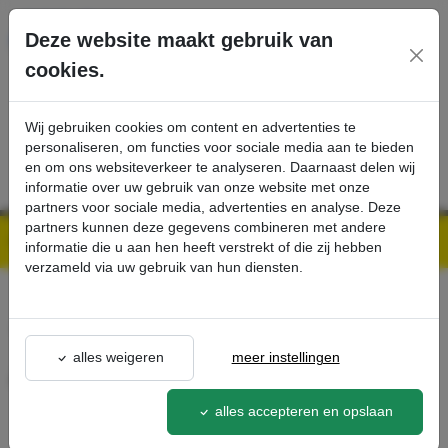
Ga direct naar de hoofdinhoud van deze pagina.
Deze website maakt gebruik van
cookies.
SERVICE
PRODUCTEN
CONTACT
Wij gebruiken cookies om content en advertenties te
personaliseren, om functies voor sociale media aan te bieden
en om ons websiteverkeer te analyseren. Daarnaast delen wij
informatie over uw gebruik van onze website met onze
partners voor sociale media, advertenties en analyse. Deze
partners kunnen deze gegevens combineren met andere
Kärcher Professional Webshop | Scherpe prijzen & Snel geleverd
Ons Assortiment
Add-on kit box add-on - Kärcher Professional Webshop
informatie die u aan hen heeft verstrekt of die zij hebben
verzameld via uw gebruik van hun diensten.
terug naar lijst
alles weigeren
meer instellingen
Add-on kit box add-on
2.642-930.0
alles accepteren en opslaan