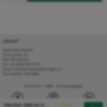
CONTACT
Agron Kerp Kärcher
In de Cramer 31,
6411 RS Heerlen
Tel: +31 (0)45 560 78 03
E-mail: info@karcherwebshop-agron.nl
Kvk nummer: 14078466
4,5
5
18 beoordelingen
Kärcher Add-on kit box add-on
€ 1.838,66