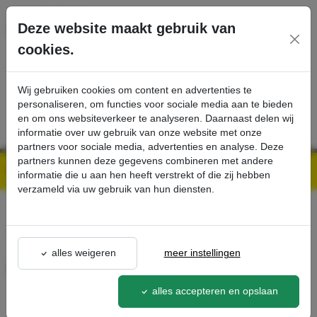
Ga direct naar de hoofdinhoud van deze pagina.
Deze website maakt gebruik van
cookies.
SERVICE
PRODUCTEN
CONTACT
Wij gebruiken cookies om content en advertenties te
personaliseren, om functies voor sociale media aan te bieden
en om ons websiteverkeer te analyseren. Daarnaast delen wij
informatie over uw gebruik van onze website met onze
partners voor sociale media, advertenties en analyse. Deze
partners kunnen deze gegevens combineren met andere
Kärcher Professional Webshop | Scherpe prijzen & Snel geleverd
Ons Assortiment
Adapter Bp 2400 Adv - Kärcher Professional Webshop
informatie die u aan hen heeft verstrekt of die zij hebben
verzameld via uw gebruik van hun diensten.
terug naar lijst
alles weigeren
meer instellingen
Adapter Bp 2400 Adv
2.852-365.0
alles accepteren en opslaan