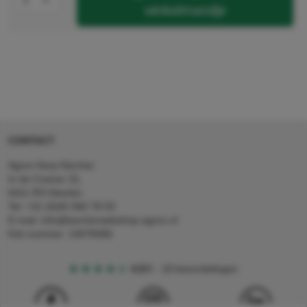
winkelmandje
CONTACT
Agron Kerp Kärcher
In de Cramer 31,
6411 RS Heerlen
Tel: +31 (0)45 560 78 03
E-mail: info@karcherwebshop-agron.nl
Kvk nummer: 14078466
4,5
5
18 beoordelingen