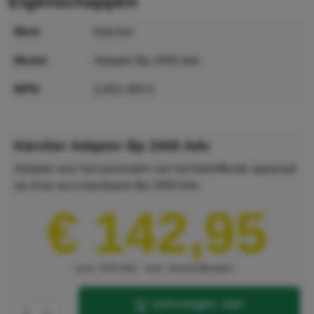
eigenschappen
merk
Kärcher
model
Adapter Bp 2400 Adv
MPN
2.852-365.0
GTIN
4054278315584
Kärcher Adapter Bp 2400 Adv
Adapter voor het aansluiten van het betreffende apparaat
op onze accu-backpack Bp 2400 Adv.
€ 142,95
excl. 21% btw
excl. verzendkosten
toevoegen aan