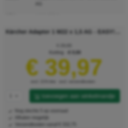
AG
MPN
4.111-029.0
GTIN
4054278238111
Kärcher Adapter 1 M22 x 1,5 AG - EASY!Lock 22 AG
EASY!Lock
alle EASY!Lock adapters weergeven
€ 39,98
korting
€ 0,00
€ 39,97
excl. 21% btw
excl. verzendkosten
toevoegen aan winkelmandje
nog slechts 5 op voorraad
afhalen mogelijk
verzendkosten vanaf € 332,75