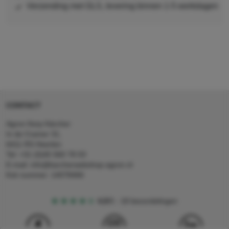
Verzending met GLS, levering binnen 1-5 werkdagen
CONTACT
Agron Kerp Kärcher
In de Cramer 31,
6411 RS Heerlen
Tel: +31 (0)45 560 78 03
E-mail: info@karcherwebshop-agron.nl
Kvk nummer: 14078466
4,5
5
18 beoordelingen