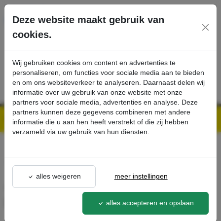
Ga direct naar de hoofdinhoud van deze pagina.
Deze website maakt gebruik van
cookies.
SERVICE
PRODUCTEN
CONTACT
Wij gebruiken cookies om content en advertenties te
personaliseren, om functies voor sociale media aan te bieden
en om ons websiteverkeer te analyseren. Daarnaast delen wij
informatie over uw gebruik van onze website met onze
partners voor sociale media, advertenties en analyse. Deze
partners kunnen deze gegevens combineren met andere
Kärcher Professional Webshop | Scherpe prijzen & Snel geleverd
Ons Assortiment
Adapter 1 M22 x 1,5 AG - EASY!Lock 22 AG - Kärcher Professional Webshop
informatie die u aan hen heeft verstrekt of die zij hebben
verzameld via uw gebruik van hun diensten.
terug naar lijst
alles weigeren
meer instellingen
Adapter 1 M22 x 1,5 AG -
EASY!Lock 22 AG
alles accepteren en opslaan
4.111-029.0