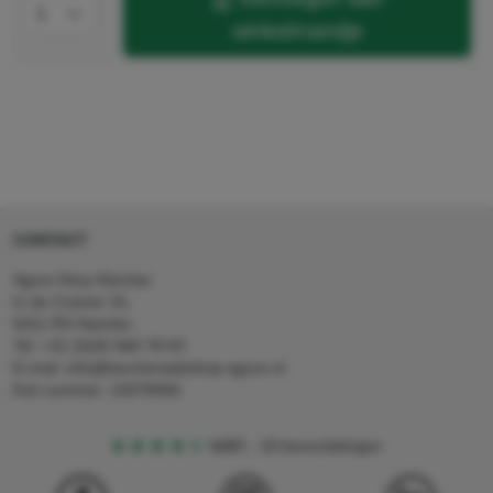
winkelmandje
CONTACT
Agron Kerp Kärcher
In de Cramer 31,
6411 RS Heerlen
Tel: +31 (0)45 560 78 03
E-mail: info@karcherwebshop-agron.nl
Kvk nummer: 14078466
4,5
5
18 beoordelingen