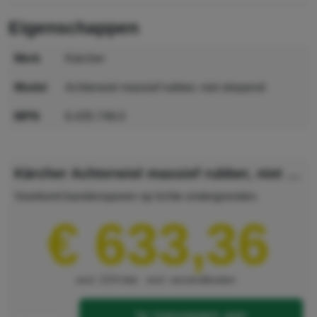
eigenschappen
merk
Kärcher
model
Achterwiel massief rubber, niet strepend
MPN
6.435-746.0
GTIN
4039784179400
Kärcher Achterwiel massief rubber, niet strepend
Voorkomt bandensporen op lichte ondergronden.
€ 633,36
excl. 21% btw
excl. verzendkosten
toevoegen aan