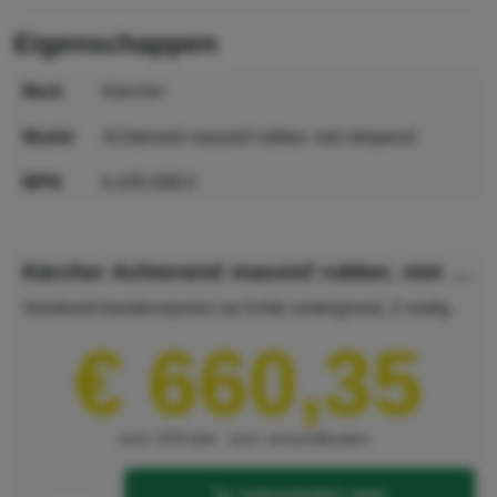
eigenschappen
merk
Kärcher
model
Achterwiel massief rubber, niet strepend
MPN
6.435-698.0
GTIN
4039784086753
Kärcher Achterwiel massief rubber, niet strepend
Voorkomt bandensporen op lichte ondergrond, 2 nodig.
€ 660,35
excl. 21% btw
excl. verzendkosten
toevoegen aan