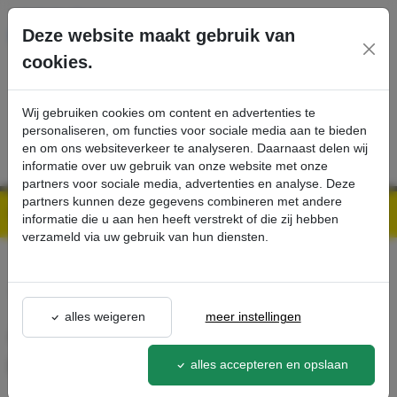
Ga direct naar de hoofdinhoud van deze pagina.
Deze website maakt gebruik van
cookies.
SERVICE
PRODUCTEN
CONTACT
Wij gebruiken cookies om content en advertenties te
personaliseren, om functies voor sociale media aan te bieden
en om ons websiteverkeer te analyseren. Daarnaast delen wij
informatie over uw gebruik van onze website met onze
partners voor sociale media, advertenties en analyse. Deze
partners kunnen deze gegevens combineren met andere
Kärcher Professional Webshop | Scherpe prijzen & Snel geleverd
Ons Assortiment
Achterwiel massief rubber, niet strepend - Kärcher Professional Webshop
informatie die u aan hen heeft verstrekt of die zij hebben
verzameld via uw gebruik van hun diensten.
terug naar lijst
alles weigeren
meer instellingen
Achterwiel massief rubber,
niet strepend
alles accepteren en opslaan
6.435-698.0