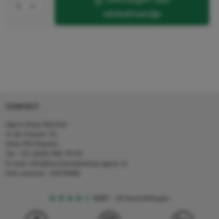
winkelmandje
CONTACT
Agron Kerp Kärcher
In de Cramer 31,
6411 RS Heerlen
Tel: +31 (0)45 560 78 03
E-mail: info@karcherwebshop-agron.nl
Kvk nummer: 14078466
4,5
5
18 beoordelingen