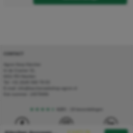
CONTACT
Agron Kerp Kärcher
In de Cramer 31,
6411 RS Heerlen
Tel: +31 (0)45 560 78 03
E-mail: info@karcherwebshop-agron.nl
Kvk nummer: 14078466
4,5
5
18 beoordelingen
€ 3.977,78