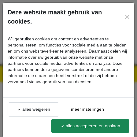
Ga direct naar de hoofdinhoud van deze pagina.
Deze website maakt gebruik van
cookies.
SERVICE
PRODUCTEN
CONTACT
Wij gebruiken cookies om content en advertenties te
personaliseren, om functies voor sociale media aan te bieden
en om ons websiteverkeer te analyseren. Daarnaast delen wij
informatie over uw gebruik van onze website met onze
partners voor sociale media, advertenties en analyse. Deze
partners kunnen deze gegevens combineren met andere
Kärcher Professional Webshop | Scherpe prijzen & Snel geleverd
Ons Assortiment
Accuverwisselset - Kärcher Professional Webshop
informatie die u aan hen heeft verstrekt of die zij hebben
verzameld via uw gebruik van hun diensten.
terug naar lijst
alles weigeren
meer instellingen
Accuverwisselset
8.601-121.0
alles accepteren en opslaan