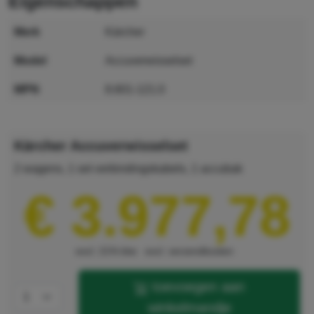
eigenschappen
merk
Kärcher
model
Accuverwisselset
MPN
8.601-121.0
GTIN
4039784264786
Kärcher Accuverwisselset
2 wagens, 1 set verbindingskabels, 1 accubak
€ 3.977,78
excl. 21% btw
excl. verzendkosten
toevoegen aan
winkelmandje