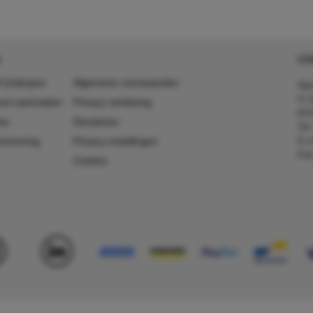
CO
 (in)kopen
Algemene voorwaarden
Agr
In 
ount aanmaken
Privacy verklaring
641
es
Disclaimer
Tel
E-m
ummering
Privacy instellingen
Kv
Colofon