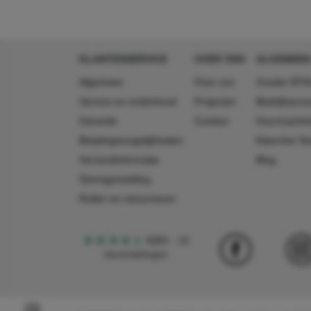
KLANTENSERVICE
OVER ONS
ALGEMEEN
Algemeen
Over ons
Zonder BTW
Service en onderhoud
Projecten
Bedrijfsacc
Garantie
Contact
Huurmachin
Betalingsmogelijkheden
Käercher N
Verzendinformatie
Blog
Storingsmelding
Ruilen en retourneren
4,5
5
18
beoordelingen