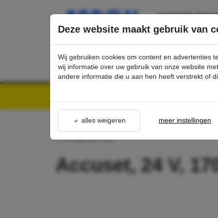
Ga direct naar de hoofdinhoud van deze pagina.
Deze website maakt gebruik van c
Wij gebruiken cookies om content en advertenties t
wij informatie over uw gebruik van onze website m
andere informatie die u aan hen heeft verstrekt of 
Kärcher Professional Webshop | Scherpe prijzen & Snel geleverd
Ons Assortime
alles weigeren
meer instellingen
terug naar lijst
Accuset, 24 V, 1