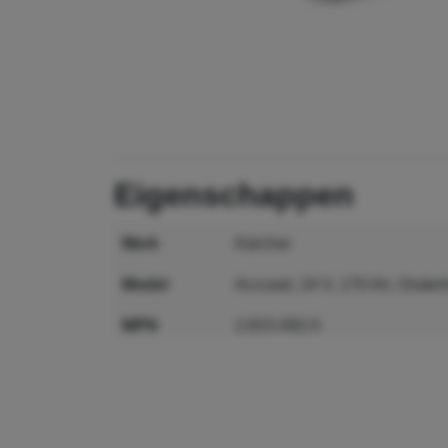
eigenschappen
merk
Kärcher
model
Accuset, 24 V, 170 Ah, Onder
MPN
2.815-092.0
GTIN
4054278716688