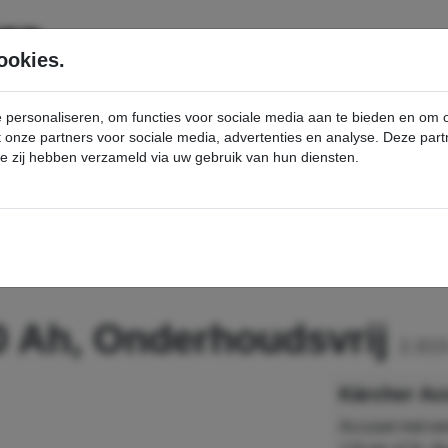
SERVICE
PRODUCTEN
ookies.
e personaliseren, om functies voor sociale media aan te bieden en om
et onze partners voor sociale media, advertenties en analyse. Deze p
die zij hebben verzameld via uw gebruik van hun diensten.
nt
Accuset, 24 V, 170 Ah, Onderhoudsvrij - Kärcher Professional Webshop
70 Ah, Onderhoudsvrij
2.815
Accuset met ee