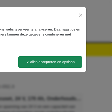
inloggen
 ons websiteverkeer te analyseren. Daarnaast delen
artners kunnen deze gegevens combineren met
alles accepteren en opslaan
-092.0
Kärcher Accuset, 24 V, 170 Ah, Onderhoudsvrij
n spanning van 24 V en een capaciteit van