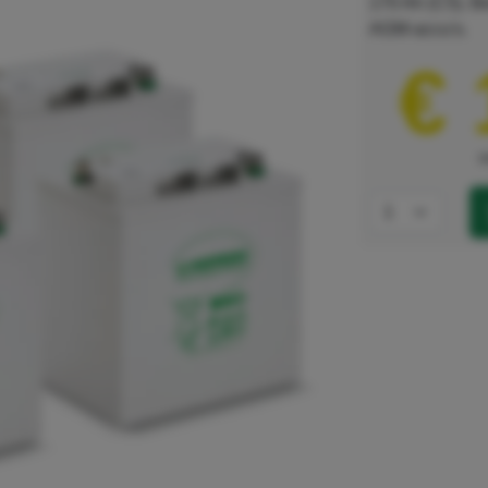
170 Ah (C5). B
AGM-accu's.
€ 
e