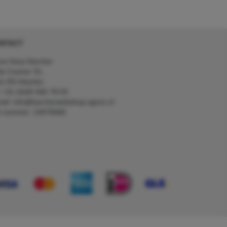
NTACT
on Kerp Kärcher
de Cramer 31,
1 RS Heerlen
: +31 (0)45 560 78 03
ail: info@karcherwebshop-agron.nl
k nummer: 14078466