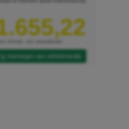
estaat uit meerdere aparte onderhoudsvrije
1.655,22
xcl. 21% btw
excl. verzendkosten
toevoegen aan winkelmandje