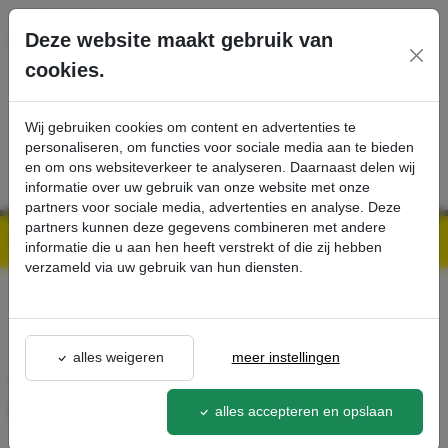
Ga direct naar de hoofdinhoud van deze pagina.
Deze website maakt gebruik van
cookies.
SERVICE
PRODUCTEN
CONTACT
Wij gebruiken cookies om content en advertenties te
personaliseren, om functies voor sociale media aan te bieden
en om ons websiteverkeer te analyseren. Daarnaast delen wij
informatie over uw gebruik van onze website met onze
partners voor sociale media, advertenties en analyse. Deze
partners kunnen deze gegevens combineren met andere
Kärcher Professional Webshop | Scherpe prijzen & Snel geleverd
Ons Assortiment
Accuset, 24 V, 105 Ah, Onderhoudsvrij - Kärcher Professional Webshop
informatie die u aan hen heeft verstrekt of die zij hebben
verzameld via uw gebruik van hun diensten.
terug naar lijst
alles weigeren
meer instellingen
Accuset, 24 V, 105 Ah,
Onderhoudsvrij
alles accepteren en opslaan
2.815-100.0