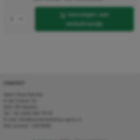
toevoegen aan
winkelmandje
CONTACT
Agron Kerp Kärcher
In de Cramer 31,
6411 RS Heerlen
Tel: +31 (0)45 560 78 03
E-mail: info@karcherwebshop-agron.nl
Kvk nummer: 14078466