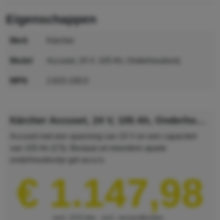
eigenschappen
merk
Kärcher
model
Accuset, 24 V, 105 Ah, Onderhoudsvrij
MPN
2.815-100.0
GTIN
4054278717036
Kärcher Accuset, 24 V, 105 Ah, Onderhoudsvrij
Accuset met een spanning van 24 V en een capaciteit
van 105 Ah (C5). Bestaat uit meerdere aparte
onderhoudsvrije gel-accu's.
€ 1.147,98
excl. 21% btw
excl. verzendkosten