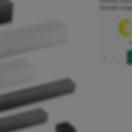
machine. Inclus
Illustratie verge
€
e