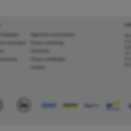
CO
 (in)kopen
Algemene voorwaarden
Agr
In 
ount aanmaken
Privacy verklaring
641
es
Disclaimer
Tel
E-m
ummering
Privacy instellingen
Kv
Colofon