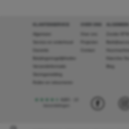
KLANTENSERVICE
OVER ONS
ALGEMEEN
Algemeen
Over ons
Zonder BTW
Service en onderhoud
Projecten
Bedrijfsacc
Garantie
Contact
Huurmachin
Betalingsmogelijkheden
Käercher N
Verzendinformatie
Blog
Storingsmelding
Ruilen en retourneren
4,5
5
18
beoordelingen