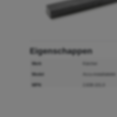
eigenschappen
merk
Kärcher
model
Accu-installatiekit
MPN
2.638-101.0
GTIN
4054278731476