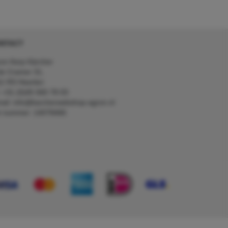
NTACT
on Kerp Kärcher
de Cramer 31,
1 RS Heerlen
: +31 (0)45 560 78 03
ail: info@karcherwebshop-agron.nl
k nummer: 14078466