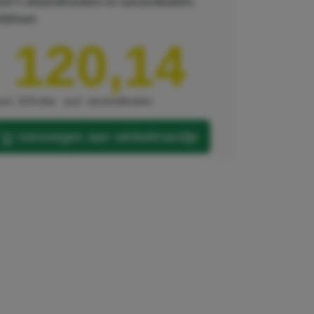
ief 5 afstandhouders en aansluitkabels.
lijkbaar.
 120,14
xcl. 21% btw
excl. verzendkosten
toevoegen aan winkelmandje