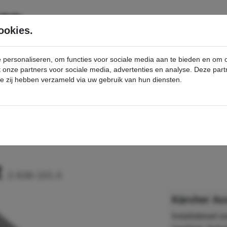
SERVICE
PRODUCTEN
ookies.
e personaliseren, om functies voor sociale media aan te bieden en om
et onze partners voor sociale media, advertenties en analyse. Deze p
die zij hebben verzameld via uw gebruik van hun diensten.
nt
Accu-installatiekit - Kärcher Professional Webshop
t
2.638-101.0
Kärcher Acc
Installatieset 