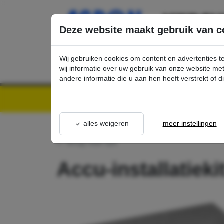
Ga direct naar de hoofdinhoud van deze pagina.
Deze website maakt gebruik van c
Wij gebruiken cookies om content en advertenties t
wij informatie over uw gebruik van onze website m
andere informatie die u aan hen heeft verstrekt of 
Kärcher Professional Webshop | Scherpe prijzen & Snel geleverd
Ons Assortime
alles weigeren
meer instellingen
terug naar lijst
Accu-installatieki