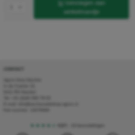
toevoegen aan
winkelmandje
CONTACT
Agron Kerp Kärcher
In de Cramer 31,
6411 RS Heerlen
Tel: +31 (0)45 560 78 03
E-mail: info@karcherwebshop-agron.nl
Kvk nummer: 14078466
4,5
5
18 beoordelingen