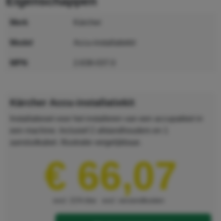
eigenschappen
merk
Kärcher
model
Accu-installatiekit
MPN
2.638-037.0
GTIN
4054278731490
Kärcher Accu-installatiekit
Installatieset voor het installeren van een accupakket in
een machine. Inclusief 2 afstandhouders en 1
aansluitkabel. Illustratie vergelijkbaar.
€ 66,07
excl. 21% btw
excl. verzendkosten