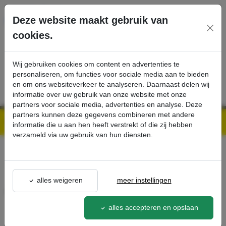
Ga direct naar de hoofdinhoud van deze pagina.
Deze website maakt gebruik van
cookies.
SERVICE
PRODUCTEN
CONTACT
Wij gebruiken cookies om content en advertenties te
personaliseren, om functies voor sociale media aan te bieden
en om ons websiteverkeer te analyseren. Daarnaast delen wij
informatie over uw gebruik van onze website met onze
partners voor sociale media, advertenties en analyse. Deze
partners kunnen deze gegevens combineren met andere
Kärcher Professional Webshop | Scherpe prijzen & Snel geleverd
Ons Assortiment
Accu-installatiekit - Kärcher Professional Webshop
informatie die u aan hen heeft verstrekt of die zij hebben
verzameld via uw gebruik van hun diensten.
terug naar lijst
alles weigeren
meer instellingen
Accu-installatiekit
2.638-037.0
alles accepteren en opslaan