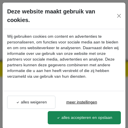
Ga direct naar de hoofdinhoud van deze pagina.
Deze website maakt gebruik van
cookies.
SERVICE
PRODUCTEN
CONTACT
Wij gebruiken cookies om content en advertenties te
personaliseren, om functies voor sociale media aan te bieden
en om ons websiteverkeer te analyseren. Daarnaast delen wij
informatie over uw gebruik van onze website met onze
partners voor sociale media, advertenties en analyse. Deze
partners kunnen deze gegevens combineren met andere
Kärcher Professional Webshop | Scherpe prijzen & Snel geleverd
Ons Assortiment
Accu-installatiekit - Kärcher Professional Webshop
informatie die u aan hen heeft verstrekt of die zij hebben
verzameld via uw gebruik van hun diensten.
terug naar lijst
alles weigeren
meer instellingen
Accu-installatiekit
2.638-173.0
alles accepteren en opslaan