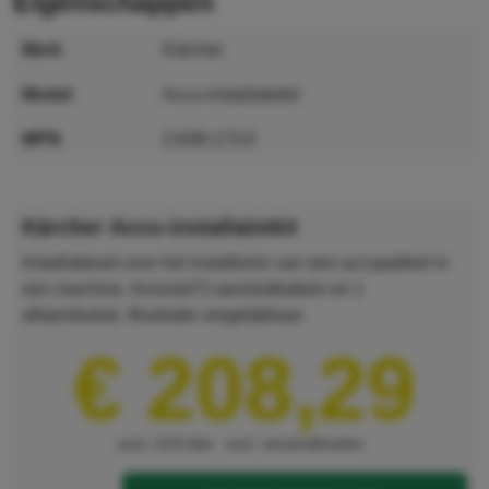
eigenschappen
merk
Kärcher
model
Accu-installatiekit
MPN
2.638-173.0
GTIN
4054278731452
Kärcher Accu-installatiekit
Installatieset voor het installeren van een accupakket in
een machine. Inclusief 5 aansluitkabels en 1
afstandsstuk. Illustratie vergelijkbaar.
€ 208,29
excl. 21% btw
excl. verzendkosten