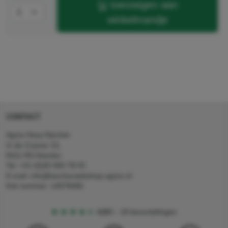
toevoegen aan
winkelmandje
CONTACT
Agron Kerp Kärcher
In de Cramer 31,
6411 RS Heerlen
Tel: +31 (0)45 560 78 03
E-mail: info@karcherwebshop-agron.nl
Kvk nummer: 14078466
4,5
5
18 beoordelingen