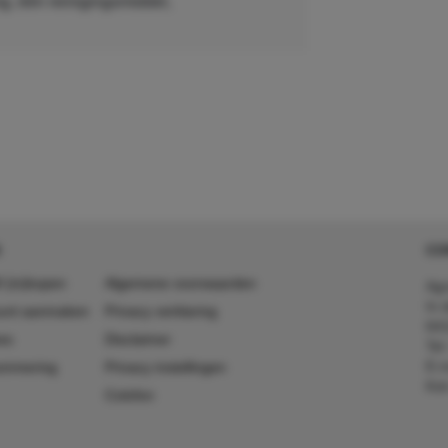
CO
 (in)kopen
Algemene voorwaarden
Agr
In 
ount aanmaken
Privacy verklaring
641
es
Disclaimer
Tel
E-m
ummering
Privacy instellingen
Kv
Colofon