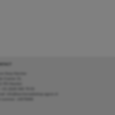
NTACT
on Kerp Kärcher
de Cramer 31,
1 RS Heerlen
: +31 (0)45 560 78 03
ail: info@karcherwebshop-agron.nl
k nummer: 14078466