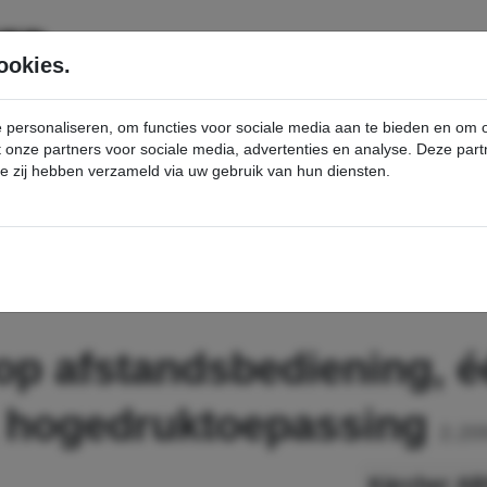
SERVICE
PRODUCTEN
ookies.
e personaliseren, om functies voor sociale media aan te bieden en om
et onze partners voor sociale media, advertenties en analyse. Deze p
die zij hebben verzameld via uw gebruik van hun diensten.
nt
ABS: voorbereid op afstandsbediening, één reinigingsmiddel, hogedruktoepassing - Kärcher Professional Webshop
op afstandsbediening, é
, hogedruktoepassing
2.20