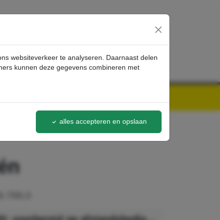
inloggen
 ons websiteverkeer te analyseren. Daarnaast delen
artners kunnen deze gegevens combineren met
alles accepteren en opslaan
én
9-799.0
Kärcher ABS: voorbereid op afstandsbediening, één reinigingsmiddel, hogedruktoepassing