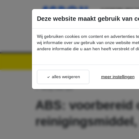
Ga direct naar de hoofdinhoud van deze pagina.
Deze website maakt gebruik van c
Wij gebruiken cookies om content en advertenties t
wij informatie over uw gebruik van onze website m
andere informatie die u aan hen heeft verstrekt of 
Kärcher Professional Webshop | Scherpe prijzen & Snel geleverd
Ons Assortime
alles weigeren
meer instellingen
terug naar lijst
ABS: voorbereid 
reinigingsmiddel