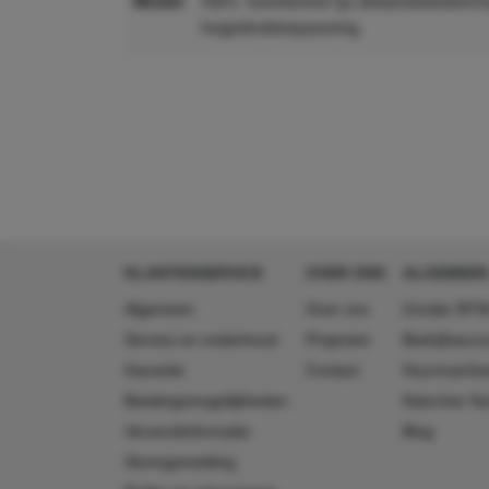
model
ABS: voorbereid op afstandsbediening, één reinigingsmiddel,
hogedruktoepassing
MPN
2.209-799.0
GTIN
4039784599277
KLANTENSERVICE
OVER ONS
ALGEMEEN
Algemeen
Over ons
Zonder BTW
Service en onderhoud
Projecten
Bedrijfsacc
Garantie
Contact
Huurmachin
Betalingsmogelijkheden
Käercher N
Verzendinformatie
Blog
Storingsmelding