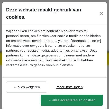
Ga direct naar de hoofdinhoud van deze pagina.
Deze website maakt gebruik van
cookies.
SERVICE
PRODUCTEN
CONTACT
Wij gebruiken cookies om content en advertenties te
personaliseren, om functies voor sociale media aan te bieden
en om ons websiteverkeer te analyseren. Daarnaast delen wij
informatie over uw gebruik van onze website met onze
partners voor sociale media, advertenties en analyse. Deze
partners kunnen deze gegevens combineren met andere
Kärcher Professional Webshop | Scherpe prijzen & Snel geleverd
Ons Assortiment
ABS bulk waste gripper - Kärcher Professional Webshop
informatie die u aan hen heeft verstrekt of die zij hebben
verzameld via uw gebruik van hun diensten.
terug naar lijst
alles weigeren
meer instellingen
ABS bulk waste gripper
2.640-908.0
alles accepteren en opslaan