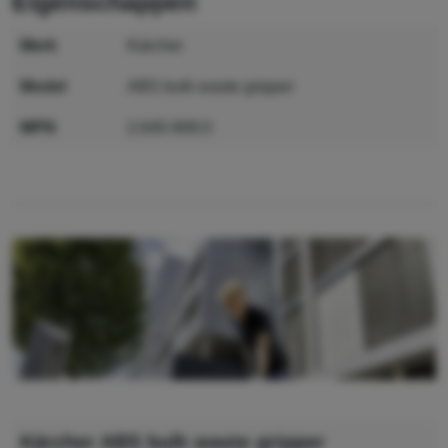
eigenschappen
merk
Kärcher
model
ABS bulk waste gripper
MPN
2.640-908.0
GTIN
4002667807455
Kärcher ABS bulk waste gripper