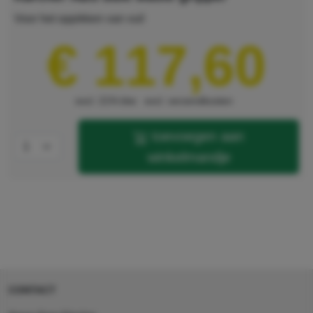
Voor het oppikken van vuil
€ 117,60
excl. 21% btw
excl. verzendkosten
toevoegen aan
winkelmandje
CONTACT