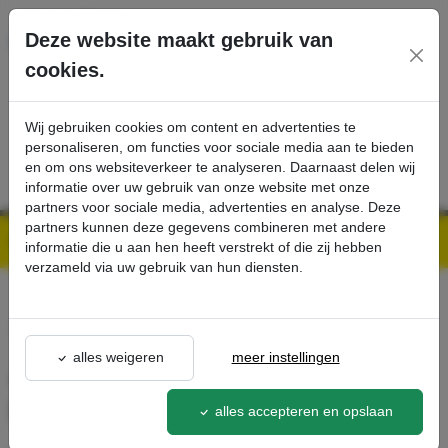
Ga direct naar de hoofdinhoud van deze pagina.
Deze website maakt gebruik van
cookies.
SERVICE
PRODUCTEN
CONTACT
Wij gebruiken cookies om content en advertenties te
personaliseren, om functies voor sociale media aan te bieden
en om ons websiteverkeer te analyseren. Daarnaast delen wij
informatie over uw gebruik van onze website met onze
partners voor sociale media, advertenties en analyse. Deze
partners kunnen deze gegevens combineren met andere
Kärcher Professional Webshop | Scherpe prijzen & Snel geleverd
Ons Assortiment
ABS bevestigingsmiddel hogedrukreiniger B 300 RI - Kärcher Professional Webshop
informatie die u aan hen heeft verstrekt of die zij hebben
verzameld via uw gebruik van hun diensten.
terug naar lijst
alles weigeren
meer instellingen
ABS bevestigingsmiddel
hogedrukreiniger B 300 RI
alles accepteren en opslaan
2.852-