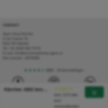
CONTACT
Agron Kerp Kärcher
In de Cramer 31,
6411 RS Heerlen
Tel: +31 (0)45 560 78 03
E-mail: info@karcherwebshop-agron.nl
Kvk nummer: 14078466
4,5
5
18 beoordelingen
Kärcher ABS bevestigingsmiddel hogedrukreiniger B 300 RI
€ 3.201,77
excl. 21% btw
excl.
© 2024 Agron b.v. & Kärcher b.v. Alle rechten voorbehouden
verzendkosten