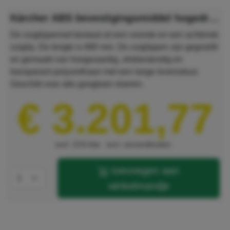
Kärcher ABS bevestigingsmiddel hogedrukreiniger B 300 RI
De zuiglippenset bestaat uit een voorste en een achterste
zuiglip. De lengte is 890 mm. De zuiglippen zijn gegroefd
en gemaakt van hoogwaardig, oliebestendig en
transparant polyurethaan met een lange levensduur.
Geschikt voor alle gangbare vloeren.
€ 3.201,77
excl. 21% btw
excl. verzendkosten
toevoegen aan
winkelmandje