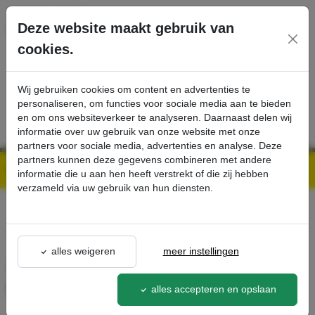
Ga direct naar de hoofdinhoud van deze pagina.
Deze website maakt gebruik van
cookies.
SERVICE
PRODUCTEN
CONTACT
Wij gebruiken cookies om content en advertenties te
personaliseren, om functies voor sociale media aan te bieden
en om ons websiteverkeer te analyseren. Daarnaast delen wij
informatie over uw gebruik van onze website met onze
partners voor sociale media, advertenties en analyse. Deze
partners kunnen deze gegevens combineren met andere
Kärcher Professional Webshop | Scherpe prijzen & Snel geleverd
Ons Assortiment
Aanbouwset bescherming tegen watertekort - Kärcher Professional Webshop
informatie die u aan hen heeft verstrekt of die zij hebben
verzameld via uw gebruik van hun diensten.
terug naar lijst
alles weigeren
meer instellingen
Aanbouwset bescherming
tegen watertekort
alles accepteren en opslaan
2.641-922.0