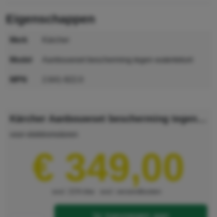
eigenschappen
merk
Kärcher
model
Aanbouwset bescherming tegen watertekort
MPN
2.641-922.0
GTIN
4039784411210
Kärcher Aanbouwset bescherming tegen watertekort
voor elektromotoren
€ 349,00
excl. 21% btw
excl. verzendkosten
toevoegen aan