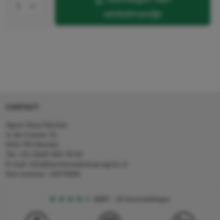
winkelmandje
CONTACT
Agron Kerp Kärcher
In de Cramer 31,
6411 RS Heerlen
Tel: +31 (0)45 560 78 03
E-mail: info@karcherwebshop-agron.nl
Kvk nummer: 14078466
4,5
5
18 beoordelingen