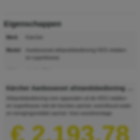
eigenschappen
merk
Kärcher
model
Aanbouwset afstandsbediening HDS midden-
en superklasse
MPN
2.642-157.0
GTIN
4039784527027
Kärcher Aanbouwset afstandsbediening HDS midden- en superklasse
Afstandsbediening voor apparaten uit de HDS midden-
en superklasse met de functies aan/uit, warm/koud water
en reinigingsmiddel aan/uit. Voor wandmontage.
€ 2.193,78