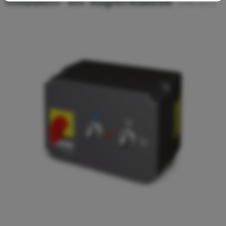
midden- en superklasse
2.642-157.0