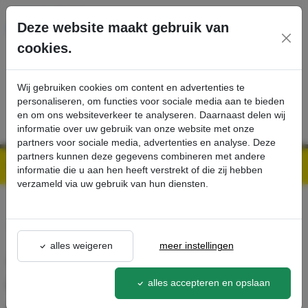
Ga direct naar de hoofdinhoud van deze pagina.
Deze website maakt gebruik van
cookies.
SERVICE
PRODUCTEN
CONTACT
Wij gebruiken cookies om content en advertenties te
personaliseren, om functies voor sociale media aan te bieden
en om ons websiteverkeer te analyseren. Daarnaast delen wij
informatie over uw gebruik van onze website met onze
partners voor sociale media, advertenties en analyse. Deze
partners kunnen deze gegevens combineren met andere
Kärcher Professional Webshop | Scherpe prijzen & Snel geleverd
Ons Assortiment
Aanbouwset afstandsbediening HDS midden- en superklasse - Kärcher Professional Webshop
informatie die u aan hen heeft verstrekt of die zij hebben
verzameld via uw gebruik van hun diensten.
terug naar lijst
alles weigeren
meer instellingen
Aanbouwset
afstandsbediening HDS
alles accepteren en opslaan