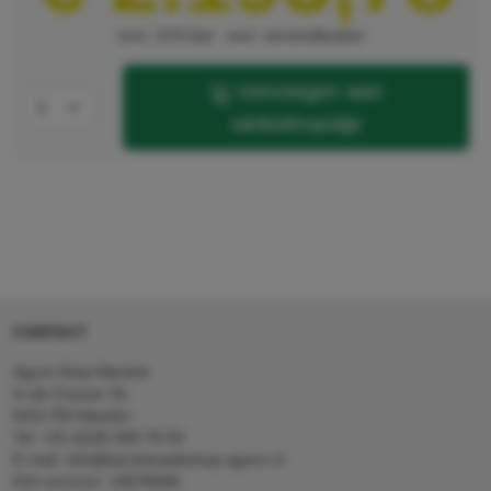
excl. 21% btw
excl. verzendkosten
toevoegen aan
winkelmandje
CONTACT
Agron Kerp Kärcher
In de Cramer 31,
6411 RS Heerlen
Tel: +31 (0)45 560 78 03
E-mail: info@karcherwebshop-agron.nl
Kvk nummer: 14078466